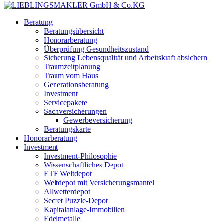
Beratung
Beratungsübersicht
Honorarberatung
Überprüfung Gesundheitszustand
Sicherung Lebensqualität und Arbeitskraft absichern
Traumzeitplanung
Traum vom Haus
Generationsberatung
Investment
Servicepakete
Sachversicherungen
Gewerbeversicherung
Beratungskarte
Honorarberatung
Investment
Investment-Philosophie
Wissenschaftliches Depot
ETF Weltdepot
Weltdepot mit Versicherungsmantel
Allwetterdepot
Secret Puzzle-Depot
Kapitalanlage-Immobilien
Edelmetalle