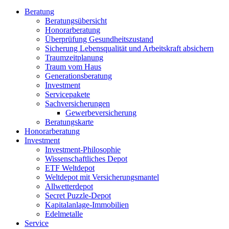
Beratung
Beratungsübersicht
Honorarberatung
Überprüfung Gesundheitszustand
Sicherung Lebensqualität und Arbeitskraft absichern
Traumzeitplanung
Traum vom Haus
Generationsberatung
Investment
Servicepakete
Sachversicherungen
Gewerbeversicherung
Beratungskarte
Honorarberatung
Investment
Investment-Philosophie
Wissenschaftliches Depot
ETF Weltdepot
Weltdepot mit Versicherungsmantel
Allwetterdepot
Secret Puzzle-Depot
Kapitalanlage-Immobilien
Edelmetalle
Service