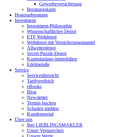
Gewerbeversicherung
Beratungskarte
Honorarberatung
Investment
Investment-Philosophie
Wissenschaftliches Depot
ETF Weltdepot
Weltdepot mit Versicherungsmantel
Allwetterdepot
Secret Puzzle-Depot
Kapitalanlage-Immobilien
Edelmetalle
Service
Serviceübersicht
Tarifvergleich
eBooks
Blog
Newsletter
Termin buchen
Schaden melden
Kundenportal
Über uns
Ihre LIEBLINGSMAKLER
Unser Versprechen
Unsere Werte