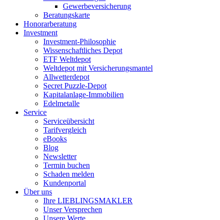
Gewerbeversicherung
Beratungskarte
Honorarberatung
Investment
Investment-Philosophie
Wissenschaftliches Depot
ETF Weltdepot
Weltdepot mit Versicherungsmantel
Allwetterdepot
Secret Puzzle-Depot
Kapitalanlage-Immobilien
Edelmetalle
Service
Serviceübersicht
Tarifvergleich
eBooks
Blog
Newsletter
Termin buchen
Schaden melden
Kundenportal
Über uns
Ihre LIEBLINGSMAKLER
Unser Versprechen
Unsere Werte