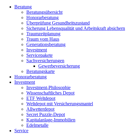
Beratung
Beratungsübersicht
Honorarberatung
Überprüfung Gesundheitszustand
Sicherung Lebensqualität und Arbeitskraft absichern
Traumzeitplanung
Traum vom Haus
Generationsberatung
Investment
Servicepakete
Sachversicherungen
Gewerbeversicherung
Beratungskarte
Honorarberatung
Investment
Investment-Philosophie
Wissenschaftliches Depot
ETF Weltdepot
Weltdepot mit Versicherungsmantel
Allwetterdepot
Secret Puzzle-Depot
Kapitalanlage-Immobilien
Edelmetalle
Service