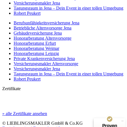
Versicherungs­makler Jena
Tagungsraum in Jena – Dein Event in einer tollen Umgebung
Robert Peukert
Berufs­unfähigkeits­­versicherung Jena
Betriebliche Altersvorsorge Jena
Gebäudeversicherung Jena
Honorar­beratung Altersvorsorge
Honorar­beratung Erfurt
Honorar­beratung Weimar
Honorarberatung Leipzig
Private Kranken­­versicherung Jena
Versicherungsmakler Altersvorsorge
Versicherungs­makler Jena
Tagungsraum in Jena – Dein Event in einer tollen Umgebung
Robert Peukert
Kundenbewertungen und Erfahrungen zu
(8 Profile)
LIEBLINGSMAKLER GmbH & Co. KG
Zertifikate
SEHR GUT
100%
Empfehlungen auf
ProvenExpert.com
4,93 / 5,00
» alle Zertifikate ansehen
© LIEBLINGSMAKLER GmbH & Co.KG
364