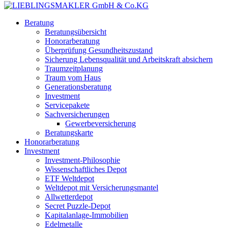
Beratung
Beratungsübersicht
Honorarberatung
Überprüfung Gesundheitszustand
Sicherung Lebensqualität und Arbeitskraft absichern
Traumzeitplanung
Traum vom Haus
Generationsberatung
Investment
Servicepakete
Sachversicherungen
Gewerbeversicherung
Beratungskarte
Honorarberatung
Investment
Investment-Philosophie
Wissenschaftliches Depot
ETF Weltdepot
Weltdepot mit Versicherungsmantel
Allwetterdepot
Secret Puzzle-Depot
Kapitalanlage-Immobilien
Edelmetalle