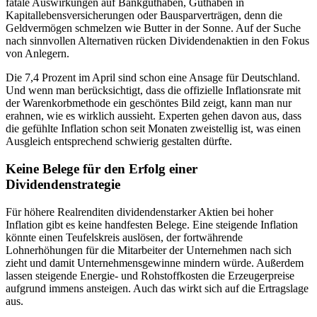
fatale Auswirkungen auf Bankguthaben, Guthaben in
Kapitallebensversicherungen oder Bausparverträgen, denn die
Geldvermögen schmelzen wie Butter in der Sonne. Auf der Suche
nach sinnvollen Alternativen rücken Dividendenaktien in den Fokus
von Anlegern.
Die 7,4 Prozent im April sind schon eine Ansage für Deutschland.
Und wenn man berücksichtigt, dass die offizielle Inflationsrate mit
der Warenkorbmethode ein geschöntes Bild zeigt, kann man nur
erahnen, wie es wirklich aussieht. Experten gehen davon aus, dass
die gefühlte Inflation schon seit Monaten zweistellig ist, was einen
Ausgleich entsprechend schwierig gestalten dürfte.
Keine Belege für den Erfolg einer
Dividendenstrategie
Für höhere Realrenditen dividendenstarker Aktien bei hoher
Inflation gibt es keine handfesten Belege. Eine steigende Inflation
könnte einen Teufelskreis auslösen, der fortwährende
Lohnerhöhungen für die Mitarbeiter der Unternehmen nach sich
zieht und damit Unternehmensgewinne mindern würde. Außerdem
lassen steigende Energie- und Rohstoffkosten die Erzeugerpreise
aufgrund immens ansteigen. Auch das wirkt sich auf die Ertragslage
aus.