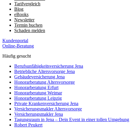
Tarifvergleich
Blog
eBooks
Newsletter
Termin buchen
Schaden melden
Kundenportal
Online-Beratung
Häufig gesucht
Berufs­unfähigkeits­­versicherung Jena
Betriebliche Altersvorsorge Jena
Gebäudeversicherung Jena
Honorar­beratung Altersvorsorge
Honorar­beratung Erfurt
Honorar­beratung Weimar
Honorarberatung Leipzig
Private Kranken­­versicherung Jena
Versicherungsmakler Altersvorsorge
Versicherungs­makler Jena
Tagungsraum in Jena – Dein Event in einer tollen Umgebung
Robert Peukert