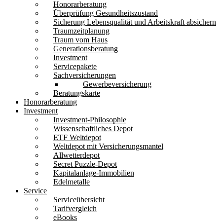
Honorarberatung
Überprüfung Gesundheitszustand
Sicherung Lebensqualität und Arbeitskraft absichern
Traumzeitplanung
Traum vom Haus
Generationsberatung
Investment
Servicepakete
Sachversicherungen
Gewerbeversicherung
Beratungskarte
Honorarberatung
Investment
Investment-Philosophie
Wissenschaftliches Depot
ETF Weltdepot
Weltdepot mit Versicherungsmantel
Allwetterdepot
Secret Puzzle-Depot
Kapitalanlage-Immobilien
Edelmetalle
Service
Serviceübersicht
Tarifvergleich
eBooks