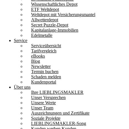
Wissenschaftliches Depot
ETF Weltdepot
Weltdepot mit Versicherungsmantel
Allwetterdepot
Secret Puzzle-Depot
Kapitalanlage-Immobilien
Edelmetalle
Service
Serviceübersicht
Tarifvergleich
eBooks
Blog
Newsletter
Termin buchen
Schaden melden
Kundenportal
Über uns
Ihre LIEBLINGSMAKLER
Unser Versprechen
Unsere Werte
Unser Team
Auszeichnungen und Zertifikate
Soziale Projekte
LIEBLINGSMAKLER-Song
Kunden werben Kunden