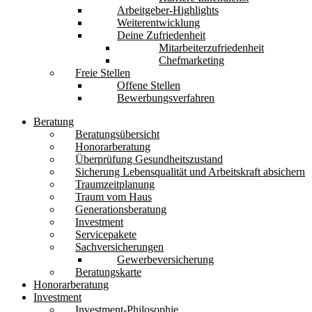
Arbeitgeber-Highlights
Weiterentwicklung
Deine Zufriedenheit
Mitarbeiterzufriedenheit
Chefmarketing
Freie Stellen
Offene Stellen
Bewerbungsverfahren
Beratung
Beratungsübersicht
Honorarberatung
Überprüfung Gesundheitszustand
Sicherung Lebensqualität und Arbeitskraft absichern
Traumzeitplanung
Traum vom Haus
Generationsberatung
Investment
Servicepakete
Sachversicherungen
Gewerbeversicherung
Beratungskarte
Honorarberatung
Investment
Investment-Philosophie