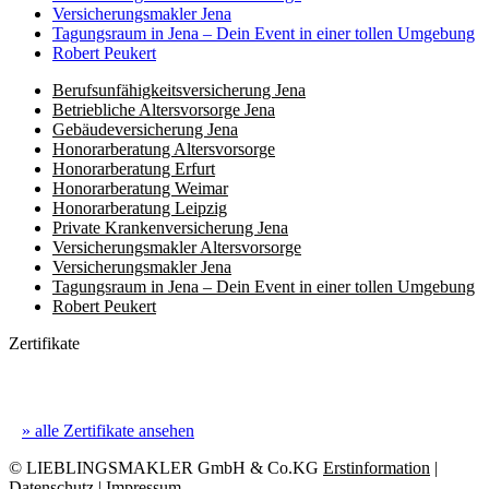
Versicherungs­makler Jena
Tagungsraum in Jena – Dein Event in einer tollen Umgebung
Robert Peukert
Berufs­unfähigkeits­­versicherung Jena
Betriebliche Altersvorsorge Jena
Gebäudeversicherung Jena
Honorar­beratung Altersvorsorge
Honorar­beratung Erfurt
Honorar­beratung Weimar
Honorarberatung Leipzig
Private Kranken­­versicherung Jena
Versicherungsmakler Altersvorsorge
Versicherungs­makler Jena
Tagungsraum in Jena – Dein Event in einer tollen Umgebung
Robert Peukert
Zertifikate
» alle Zertifikate ansehen
© LIEBLINGSMAKLER GmbH & Co.KG
Erstinformation
|
Datenschutz
|
Impressum