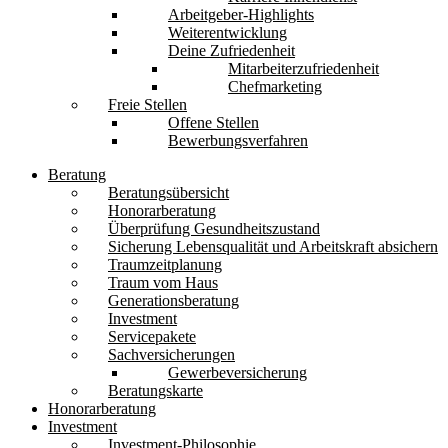
Arbeitgeber-Highlights
Weiterentwicklung
Deine Zufriedenheit
Mitarbeiterzufriedenheit
Chefmarketing
Freie Stellen
Offene Stellen
Bewerbungsverfahren
Beratung
Beratungsübersicht
Honorarberatung
Überprüfung Gesundheitszustand
Sicherung Lebensqualität und Arbeitskraft absichern
Traumzeitplanung
Traum vom Haus
Generationsberatung
Investment
Servicepakete
Sachversicherungen
Gewerbeversicherung
Beratungskarte
Honorarberatung
Investment
Investment-Philosophie