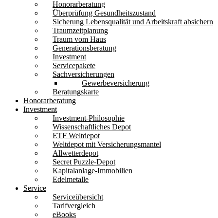
Honorarberatung
Überprüfung Gesundheitszustand
Sicherung Lebensqualität und Arbeitskraft absichern
Traumzeitplanung
Traum vom Haus
Generationsberatung
Investment
Servicepakete
Sachversicherungen
Gewerbeversicherung
Beratungskarte
Honorarberatung
Investment
Investment-Philosophie
Wissenschaftliches Depot
ETF Weltdepot
Weltdepot mit Versicherungsmantel
Allwetterdepot
Secret Puzzle-Depot
Kapitalanlage-Immobilien
Edelmetalle
Service
Serviceübersicht
Tarifvergleich
eBooks