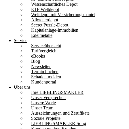
Wissenschaftliches Depot
ETF Weltdepot
Weltdepot mit Versicherungsmantel
Allwetterdepot
Secret Puzzle-Depot
Kapitalanlage-Immobilien
Edelmetalle
Service
Serviceübersicht
Tarifvergleich
eBooks
Blog
Newsletter
Termin buchen
Schaden melden
Kundenportal
Über uns
Ihre LIEBLINGSMAKLER
Unser Versprechen
Unsere Werte
Unser Team
Auszeichnungen und Zertifikate
Soziale Projekte
LIEBLINGSMAKLER-Song
Kunden werben Kunden