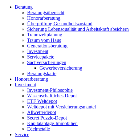
Beratung
Beratungsübersicht
Honorarberatung
Überprüfung Gesundheitszustand
Sicherung Lebensqualität und Arbeitskraft absichern
Traumzeitplanung
Traum vom Haus
Generationsberatung
Investment
Servicepakete
Sachversicherungen
Gewerbeversicherung
Beratungskarte
Honorarberatung
Investment
Investment-Philosophie
Wissenschaftliches Depot
ETF Weltdepot
Weltdepot mit Versicherungsmantel
Allwetterdepot
Secret Puzzle-Depot
Kapitalanlage-Immobilien
Edelmetalle
Service