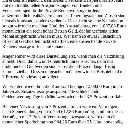
Du erkennst vielleicht, dass dieses 5 Prozent-Beispiel über 25 Jahre
mit den traditionellen Ansparlösungen von Banken und
Versicherungen für die Private Rentenvorsorge in Jena
außerordentlich realitätsfern anmutet. Teuerungsrate und Zinsen sind
niemals konstant, sondern variieren. Das macht so eine Kalkulation
so gut wie nicht machbar. Und der Ansparbeitrag von 1.807,88 Euro
monatlich ist ein recht hoher Batzen Geld, der längerfristig jeden
Monat aufgebracht werden muss. Wer kann so etwas? Tatsächlich
ist es mit Geldwerten nicht schaffbar, eine ausreichende Private
Rentenvorsorge in Jena aufzubauen.
Angenehmer wird diese Darstellung erst, wenn man die Verzinsung
anhebt. Doch dafür wird es natürlich unrealistischer, denn mit
traditionellen Geldwerten sind selbst die 5 Prozent längerfristig
kaum erzielbar. Dessen ungeachtet möchten wir das Beispiel mal mit
7 Prozent Verzinsung aufzeigen.
Wir werden wiederholt die Kaufkraft heutiger 1.500,00 Euro in 25
Jahren als Zusatzvorsorge ansparen. Die schleichende
Geldentwertung läge im Mittelwert wieder bei 3,5 Prozent pro Jahr.
Bei einer Verzinsung von 7 Prozent jährlich wäre ein Vermögen
nach Steuerzahlung von ca. 759.612,86 Euro nötig. Und um dieses
Vermögen mit 7 Prozent Verzinsung anzusparen, wäre dann ein
monatlicher Sparbeitrag von 964,26 Euro über 25 Jahre notwendig.