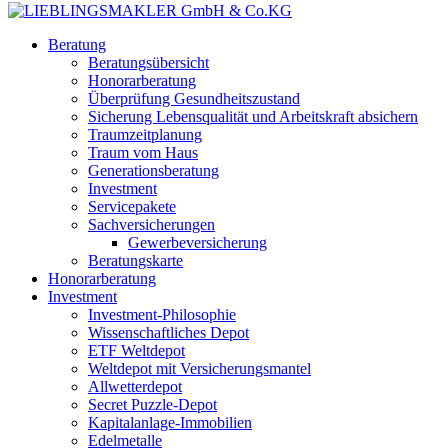
Beratung
Beratungsübersicht
Honorarberatung
Überprüfung Gesundheitszustand
Sicherung Lebensqualität und Arbeitskraft absichern
Traumzeitplanung
Traum vom Haus
Generationsberatung
Investment
Servicepakete
Sachversicherungen
Gewerbeversicherung
Beratungskarte
Honorarberatung
Investment
Investment-Philosophie
Wissenschaftliches Depot
ETF Weltdepot
Weltdepot mit Versicherungsmantel
Allwetterdepot
Secret Puzzle-Depot
Kapitalanlage-Immobilien
Edelmetalle