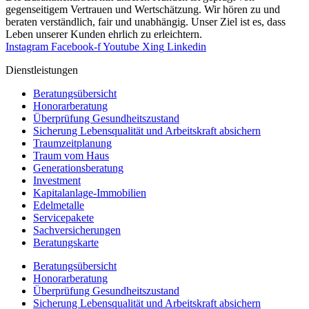
gegenseitigem Vertrauen und Wertschätzung. Wir hören zu und
beraten verständlich, fair und unab­hängig. Unser Ziel ist es, dass
Leben unserer Kunden ehrlich zu erleichtern.
Instagram
Facebook-f
Youtube
Xing
Linkedin
Dienst­leistungen
Beratungsübersicht
Honorar­beratung
Überprüfung Gesundheits­zustand
Sicherung Lebensqualität und Arbeitskraft absichern
Traumzeit­planung
Traum vom Haus
Generationsberatung
Investment
Kapitalanlage-Immobilien
Edelmetalle
Servicepakete
Sachversicherungen
Beratungskarte
Beratungsübersicht
Honorar­beratung
Überprüfung Gesundheits­zustand
Sicherung Lebensqualität und Arbeitskraft absichern