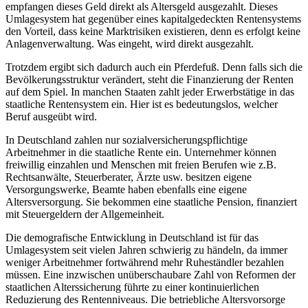
empfangen dieses Geld direkt als Altersgeld ausgezahlt. Dieses
Umlagesystem hat gegenüber eines kapitalgedeckten Rentensystems
den Vorteil, dass keine Marktrisiken existieren, denn es erfolgt keine
Anlagenverwaltung. Was eingeht, wird direkt ausgezahlt.
Trotzdem ergibt sich dadurch auch ein Pferdefuß. Denn falls sich die
Bevölkerungsstruktur verändert, steht die Finanzierung der Renten
auf dem Spiel. In manchen Staaten zahlt jeder Erwerbstätige in das
staatliche Rentensystem ein. Hier ist es bedeutungslos, welcher
Beruf ausgeübt wird.
In Deutschland zahlen nur sozialversicherungspflichtige
Arbeitnehmer in die staatliche Rente ein. Unternehmer können
freiwillig einzahlen und Menschen mit freien Berufen wie z.B.
Rechtsanwälte, Steuerberater, Ärzte usw. besitzen eigene
Versorgungswerke, Beamte haben ebenfalls eine eigene
Altersversorgung. Sie bekommen eine staatliche Pension, finanziert
mit Steuergeldern der Allgemeinheit.
Die demografische Entwicklung in Deutschland ist für das
Umlagesystem seit vielen Jahren schwierig zu händeln, da immer
weniger Arbeitnehmer fortwährend mehr Ruheständler bezahlen
müssen. Eine inzwischen unüberschaubare Zahl von Reformen der
staatlichen Alterssicherung führte zu einer kontinuierlichen
Reduzierung des Rentenniveaus. Die betriebliche Altersvorsorge