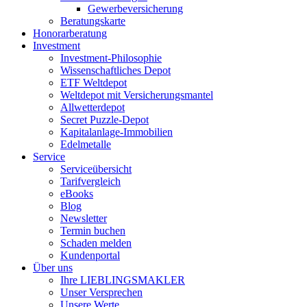
Gewerbeversicherung
Beratungskarte
Honorarberatung
Investment
Investment-Philosophie
Wissenschaftliches Depot
ETF Weltdepot
Weltdepot mit Versicherungsmantel
Allwetterdepot
Secret Puzzle-Depot
Kapitalanlage-Immobilien
Edelmetalle
Service
Serviceübersicht
Tarifvergleich
eBooks
Blog
Newsletter
Termin buchen
Schaden melden
Kundenportal
Über uns
Ihre LIEBLINGSMAKLER
Unser Versprechen
Unsere Werte