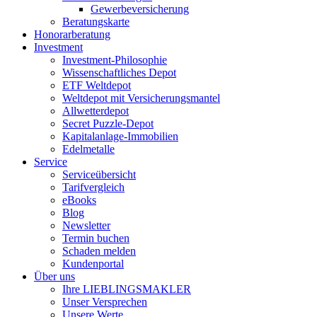
Gewerbeversicherung
Beratungskarte
Honorarberatung
Investment
Investment-Philosophie
Wissenschaftliches Depot
ETF Weltdepot
Weltdepot mit Versicherungsmantel
Allwetterdepot
Secret Puzzle-Depot
Kapitalanlage-Immobilien
Edelmetalle
Service
Serviceübersicht
Tarifvergleich
eBooks
Blog
Newsletter
Termin buchen
Schaden melden
Kundenportal
Über uns
Ihre LIEBLINGSMAKLER
Unser Versprechen
Unsere Werte