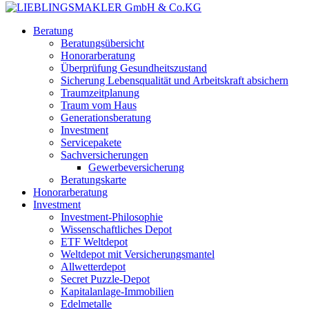
Beratung
Beratungsübersicht
Honorarberatung
Überprüfung Gesundheitszustand
Sicherung Lebensqualität und Arbeitskraft absichern
Traumzeitplanung
Traum vom Haus
Generationsberatung
Investment
Servicepakete
Sachversicherungen
Gewerbeversicherung
Beratungskarte
Honorarberatung
Investment
Investment-Philosophie
Wissenschaftliches Depot
ETF Weltdepot
Weltdepot mit Versicherungsmantel
Allwetterdepot
Secret Puzzle-Depot
Kapitalanlage-Immobilien
Edelmetalle