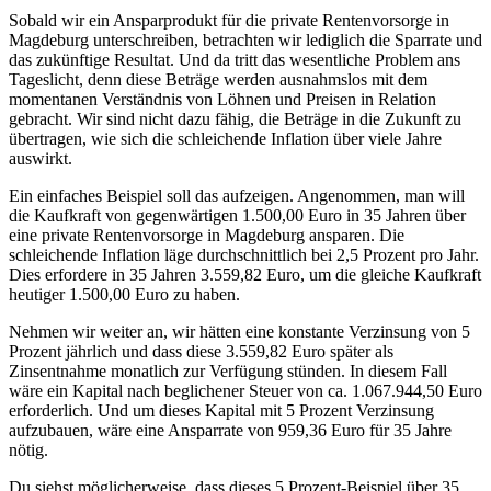
Sobald wir ein Ansparprodukt für die private Rentenvorsorge in
Magdeburg unterschreiben, betrachten wir lediglich die Sparrate und
das zukünftige Resultat. Und da tritt das wesentliche Problem ans
Tageslicht, denn diese Beträge werden ausnahmslos mit dem
momentanen Verständnis von Löhnen und Preisen in Relation
gebracht. Wir sind nicht dazu fähig, die Beträge in die Zukunft zu
übertragen, wie sich die schleichende Inflation über viele Jahre
auswirkt.
Ein einfaches Beispiel soll das aufzeigen. Angenommen, man will
die Kaufkraft von gegenwärtigen 1.500,00 Euro in 35 Jahren über
eine private Rentenvorsorge in Magdeburg ansparen. Die
schleichende Inflation läge durchschnittlich bei 2,5 Prozent pro Jahr.
Dies erfordere in 35 Jahren 3.559,82 Euro, um die gleiche Kaufkraft
heutiger 1.500,00 Euro zu haben.
Nehmen wir weiter an, wir hätten eine konstante Verzinsung von 5
Prozent jährlich und dass diese 3.559,82 Euro später als
Zinsentnahme monatlich zur Verfügung stünden. In diesem Fall
wäre ein Kapital nach beglichener Steuer von ca. 1.067.944,50 Euro
erforderlich. Und um dieses Kapital mit 5 Prozent Verzinsung
aufzubauen, wäre eine Ansparrate von 959,36 Euro für 35 Jahre
nötig.
Du siehst möglicherweise, dass dieses 5 Prozent-Beispiel über 35