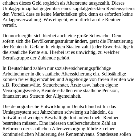
erhalten dieses Geld sogleich als Altersrente ausgezahlt. Dieses
Umlageprinzip hat gegenüber eines kapitalgedeckten Rentensystems
den Vorteil, dass es keine Marktrisiken gibt, denn es erfordert keine
Anlagenverwaltung. Was eingeht, wird direkt an die Rentner
verteilt.
Dennoch ergibt sich hierbei auch eine große Schwäche. Denn
sofern sich die Bevölkerungsstruktur ändert, gerät die Finanzierung
der Renten in Gefahr. In einigen Staaten zahlt jeder Erwerbstätige in
die staatliche Rente ein. Hierbei ist es unwichtig, zu welcher
Berufsgruppe der Zahlende gehört.
In Deutschland zahlen nur sozialversicherungspflichtige
Arbeitnehmer in die staatliche Alterssicherung ein. Selbständige
können freiwillig einzahlen und Angehörige von freien Berufen wie
z.B. Rechtsanwälte, Steuerberater, Ärzte usw. haben eigene
Versorgungswerke, Beamte erhalten eine staatliche Pension,
finanziert aus Steuern der Allgemeinheit.
Die demografische Entwicklung in Deutschland ist für das
Umlagesystem seit Jahrzehnten schwierig zu händeln, da
fortwährend weniger Beschäftigte fortlaufend mehr Rentner
bestreiten müssen. Eine indessen unüberschaubare Zahl an
Reformen der staatlichen Altersversorgung führte zu einer
kontinuierlichen Minderung des Rentenniveaus. Stattdessen sollen