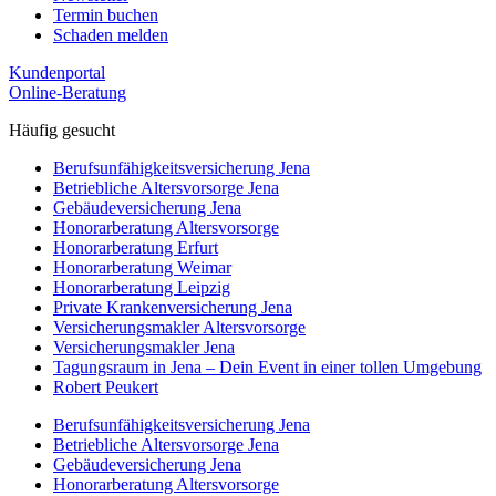
Termin buchen
Schaden melden
Kundenportal
Online-Beratung
Häufig gesucht
Berufs­unfähigkeits­­versicherung Jena
Betriebliche Altersvorsorge Jena
Gebäudeversicherung Jena
Honorar­beratung Altersvorsorge
Honorar­beratung Erfurt
Honorar­beratung Weimar
Honorarberatung Leipzig
Private Kranken­­versicherung Jena
Versicherungsmakler Altersvorsorge
Versicherungs­makler Jena
Tagungsraum in Jena – Dein Event in einer tollen Umgebung
Robert Peukert
Berufs­unfähigkeits­­versicherung Jena
Betriebliche Altersvorsorge Jena
Gebäudeversicherung Jena
Honorar­beratung Altersvorsorge