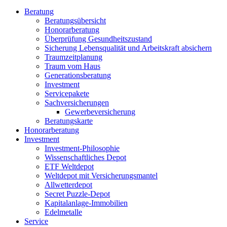
Beratung
Beratungsübersicht
Honorarberatung
Überprüfung Gesundheitszustand
Sicherung Lebensqualität und Arbeitskraft absichern
Traumzeitplanung
Traum vom Haus
Generationsberatung
Investment
Servicepakete
Sachversicherungen
Gewerbeversicherung
Beratungskarte
Honorarberatung
Investment
Investment-Philosophie
Wissenschaftliches Depot
ETF Weltdepot
Weltdepot mit Versicherungsmantel
Allwetterdepot
Secret Puzzle-Depot
Kapitalanlage-Immobilien
Edelmetalle
Service