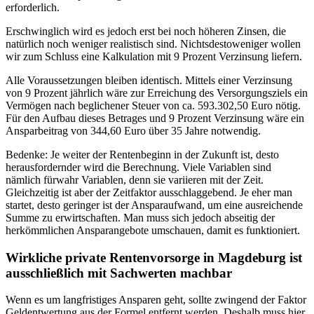
erforderlich.
Erschwinglich wird es jedoch erst bei noch höheren Zinsen, die
natürlich noch weniger realistisch sind. Nichtsdestoweniger wollen
wir zum Schluss eine Kalkulation mit 9 Prozent Verzinsung liefern.
Alle Voraussetzungen bleiben identisch. Mittels einer Verzinsung
von 9 Prozent jährlich wäre zur Erreichung des Versorgungsziels ein
Vermögen nach beglichener Steuer von ca. 593.302,50 Euro nötig.
Für den Aufbau dieses Betrages und 9 Prozent Verzinsung wäre ein
Ansparbeitrag von 344,60 Euro über 35 Jahre notwendig.
Bedenke: Je weiter der Rentenbeginn in der Zukunft ist, desto
herausfordernder wird die Berechnung. Viele Variablen sind
nämlich fürwahr Variablen, denn sie variieren mit der Zeit.
Gleichzeitig ist aber der Zeitfaktor ausschlaggebend. Je eher man
startet, desto geringer ist der Ansparaufwand, um eine ausreichende
Summe zu erwirtschaften. Man muss sich jedoch abseitig der
herkömmlichen Ansparangebote umschauen, damit es funktioniert.
Wirkliche private Rentenvorsorge in Magdeburg ist
ausschließlich mit Sachwerten machbar
Wenn es um langfristiges Ansparen geht, sollte zwingend der Faktor
Geldentwertung aus der Formel entfernt werden. Deshalb muss hier