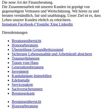
Die neue Art der Finanzberatung.
Die Zusammenarbeit mit unseren Kunden ist geprägt von
gegenseitigem Vertrauen und Wertschätzung. Wir hören zu und
beraten verständlich, fair und unab­hängig. Unser Ziel ist es, dass
Leben unserer Kunden ehrlich zu erleichtern.
Instagram
Facebook-f
Youtube
Xing
Linkedin
Dienst­leistungen
Beratungsübersicht
Honorar­beratung
Überprüfung Gesundheits­zustand
Sicherung Lebensqualität und Arbeitskraft absichern
Traumzeit­planung
Traum vom Haus
Generationsberatung
Investment
Kapitalanlage-Immobilien
Edelmetalle
Servicepakete
Sachversicherungen
Beratungskarte
Beratungsübersicht
Honorar­beratung