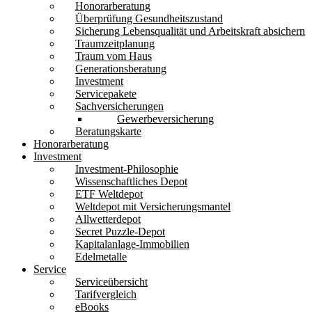
Honorarberatung
Überprüfung Gesundheitszustand
Sicherung Lebensqualität und Arbeitskraft absichern
Traumzeitplanung
Traum vom Haus
Generationsberatung
Investment
Servicepakete
Sachversicherungen
Gewerbeversicherung
Beratungskarte
Honorarberatung
Investment
Investment-Philosophie
Wissenschaftliches Depot
ETF Weltdepot
Weltdepot mit Versicherungsmantel
Allwetterdepot
Secret Puzzle-Depot
Kapitalanlage-Immobilien
Edelmetalle
Service
Serviceübersicht
Tarifvergleich
eBooks