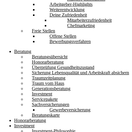
Arbeitgeber-Highlights
Weiterentwicklung
Deine Zufriedenheit
Mitarbeiterzufriedenheit
Chefmarketing
Freie Stellen
Offene Stellen
Bewerbungsverfahren
Beratung
Beratungsübersicht
Honorarberatung
Überprüfung Gesundheitszustand
Sicherung Lebensqualität und Arbeitskraft absichern
Traumzeitplanung
Traum vom Haus
Generationsberatung
Investment
Servicepakete
Sachversicherungen
Gewerbeversicherung
Beratungskarte
Honorarberatung
Investment
Investment-Philosophie