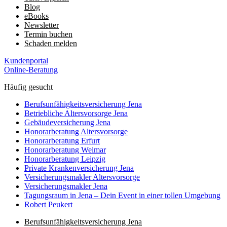
Blog
eBooks
Newsletter
Termin buchen
Schaden melden
Kundenportal
Online-Beratung
Häufig gesucht
Berufs­unfähigkeits­­versicherung Jena
Betriebliche Altersvorsorge Jena
Gebäudeversicherung Jena
Honorar­beratung Altersvorsorge
Honorar­beratung Erfurt
Honorar­beratung Weimar
Honorarberatung Leipzig
Private Kranken­­versicherung Jena
Versicherungsmakler Altersvorsorge
Versicherungs­makler Jena
Tagungsraum in Jena – Dein Event in einer tollen Umgebung
Robert Peukert
Berufs­unfähigkeits­­versicherung Jena