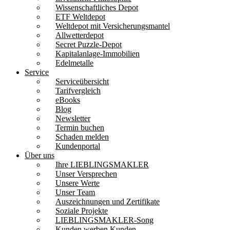
Wissenschaftliches Depot
ETF Weltdepot
Weltdepot mit Versicherungsmantel
Allwetterdepot
Secret Puzzle-Depot
Kapitalanlage-Immobilien
Edelmetalle
Service
Serviceübersicht
Tarifvergleich
eBooks
Blog
Newsletter
Termin buchen
Schaden melden
Kundenportal
Über uns
Ihre LIEBLINGSMAKLER
Unser Versprechen
Unsere Werte
Unser Team
Auszeichnungen und Zertifikate
Soziale Projekte
LIEBLINGSMAKLER-Song
Kunden werben Kunden