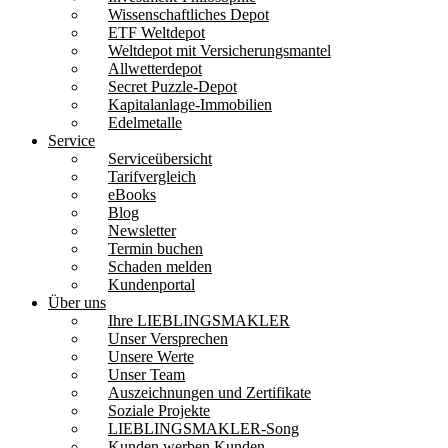
Wissenschaftliches Depot
ETF Weltdepot
Weltdepot mit Versicherungsmantel
Allwetterdepot
Secret Puzzle-Depot
Kapitalanlage-Immobilien
Edelmetalle
Service
Serviceübersicht
Tarifvergleich
eBooks
Blog
Newsletter
Termin buchen
Schaden melden
Kundenportal
Über uns
Ihre LIEBLINGSMAKLER
Unser Versprechen
Unsere Werte
Unser Team
Auszeichnungen und Zertifikate
Soziale Projekte
LIEBLINGSMAKLER-Song
Kunden werben Kunden