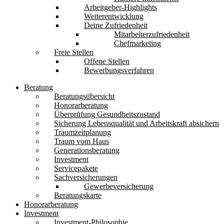
Arbeitgeber-Highlights
Weiterentwicklung
Deine Zufriedenheit
Mitarbeiterzufriedenheit
Chefmarketing
Freie Stellen
Offene Stellen
Bewerbungsverfahren
Beratung
Beratungsübersicht
Honorarberatung
Überprüfung Gesundheitszustand
Sicherung Lebensqualität und Arbeitskraft absichern
Traumzeitplanung
Traum vom Haus
Generationsberatung
Investment
Servicepakete
Sachversicherungen
Gewerbeversicherung
Beratungskarte
Honorarberatung
Investment
Investment-Philosophie