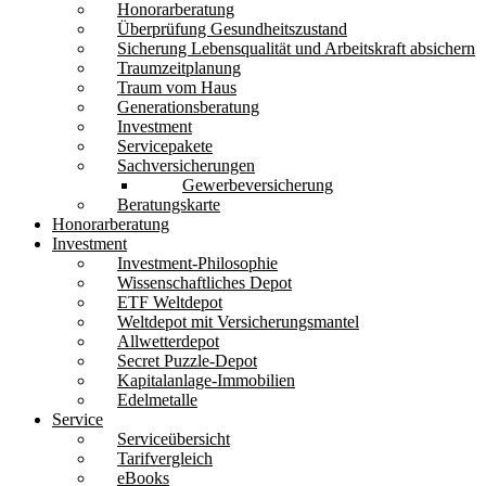
Honorarberatung
Überprüfung Gesundheitszustand
Sicherung Lebensqualität und Arbeitskraft absichern
Traumzeitplanung
Traum vom Haus
Generationsberatung
Investment
Servicepakete
Sachversicherungen
Gewerbeversicherung
Beratungskarte
Honorarberatung
Investment
Investment-Philosophie
Wissenschaftliches Depot
ETF Weltdepot
Weltdepot mit Versicherungsmantel
Allwetterdepot
Secret Puzzle-Depot
Kapitalanlage-Immobilien
Edelmetalle
Service
Serviceübersicht
Tarifvergleich
eBooks