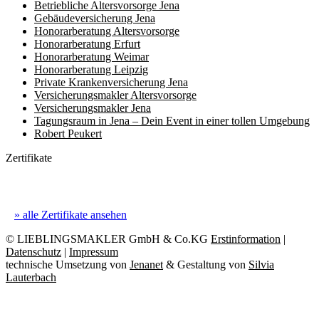
Betriebliche Altersvorsorge Jena
Gebäudeversicherung Jena
Honorar­beratung Altersvorsorge
Honorar­beratung Erfurt
Honorar­beratung Weimar
Honorarberatung Leipzig
Private Kranken­­versicherung Jena
Versicherungsmakler Altersvorsorge
Versicherungs­makler Jena
Tagungsraum in Jena – Dein Event in einer tollen Umgebung
Robert Peukert
Zertifikate
» alle Zertifikate ansehen
© LIEBLINGSMAKLER GmbH & Co.KG
Erstinformation
|
Datenschutz
|
Impressum
technische Umsetzung von
Jenanet
&
Gestaltung von
Silvia
Lauterbach