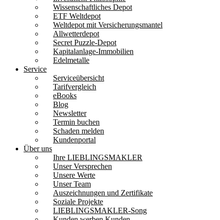
Wissenschaftliches Depot
ETF Weltdepot
Weltdepot mit Versicherungsmantel
Allwetterdepot
Secret Puzzle-Depot
Kapitalanlage-Immobilien
Edelmetalle
Service
Serviceübersicht
Tarifvergleich
eBooks
Blog
Newsletter
Termin buchen
Schaden melden
Kundenportal
Über uns
Ihre LIEBLINGSMAKLER
Unser Versprechen
Unsere Werte
Unser Team
Auszeichnungen und Zertifikate
Soziale Projekte
LIEBLINGSMAKLER-Song
Kunden werben Kunden