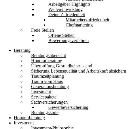
Arbeitgeber-Highlights
Weiterentwicklung
Deine Zufriedenheit
Mitarbeiterzufriedenheit
Chefmarketing
Freie Stellen
Offene Stellen
Bewerbungsverfahren
Beratung
Beratungsübersicht
Honorarberatung
Überprüfung Gesundheitszustand
Sicherung Lebensqualität und Arbeitskraft absichern
Traumzeitplanung
Traum vom Haus
Generationsberatung
Investment
Servicepakete
Sachversicherungen
Gewerbeversicherung
Beratungskarte
Honorarberatung
Investment
Investment-Philosophie