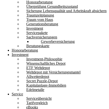
Honorarberatung
Überprüfung Gesundheitszustand
Sicherung Lebensqualität und Arbeitskraft absichern
Traumzeitplanung
Traum vom Haus
Generationsberatung
Investment
Servicepakete
Sachversicherungen
Gewerbeversicherung
Beratungskarte
Honorarberatung
Investment
Investment-Philosophie
Wissenschaftliches Depot
ETF Weltdepot
Weltdepot mit Versicherungsmantel
Allwetterdepot
Secret Puzzle-Depot
Kapitalanlage-Immobilien
Edelmetalle
Service
Serviceübersicht
Tarifvergleich
eBooks