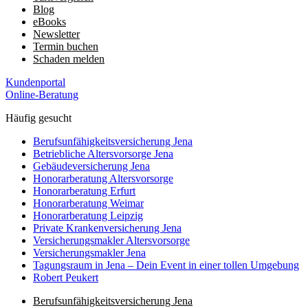
Blog
eBooks
Newsletter
Termin buchen
Schaden melden
Kundenportal
Online-Beratung
Häufig gesucht
Berufs­unfähigkeits­­versicherung Jena
Betriebliche Altersvorsorge Jena
Gebäudeversicherung Jena
Honorar­beratung Altersvorsorge
Honorar­beratung Erfurt
Honorar­beratung Weimar
Honorarberatung Leipzig
Private Kranken­­versicherung Jena
Versicherungsmakler Altersvorsorge
Versicherungs­makler Jena
Tagungsraum in Jena – Dein Event in einer tollen Umgebung
Robert Peukert
Berufs­unfähigkeits­­versicherung Jena