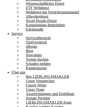
Wissenschaftliches Depot
ETF Weltdepot
Weltdepot mit Versicherungsmantel
Allwetterdepot
Secret Puzzle-Depot
Kapitalanlage-Immobilien
Edelmetalle
Service
Serviceübersicht
Tarifvergleich
eBooks
Blog
Newsletter
Termin buchen
Schaden melden
Kundenportal
Über uns
Ihre LIEBLINGSMAKLER
Unser Versprechen
Unsere Werte
Unser Team
Auszeichnungen und Zertifikate
Soziale Projekte
LIEBLINGSMAKLER-Song
Kunden werben Kunden