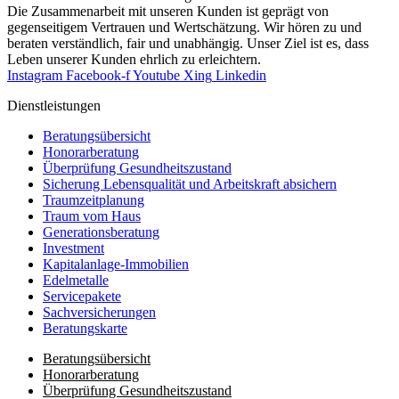
Die Zusammenarbeit mit unseren Kunden ist geprägt von
gegenseitigem Vertrauen und Wertschätzung. Wir hören zu und
beraten verständlich, fair und unab­hängig. Unser Ziel ist es, dass
Leben unserer Kunden ehrlich zu erleichtern.
Instagram
Facebook-f
Youtube
Xing
Linkedin
Dienst­leistungen
Beratungsübersicht
Honorar­beratung
Überprüfung Gesundheits­zustand
Sicherung Lebensqualität und Arbeitskraft absichern
Traumzeit­planung
Traum vom Haus
Generationsberatung
Investment
Kapitalanlage-Immobilien
Edelmetalle
Servicepakete
Sachversicherungen
Beratungskarte
Beratungsübersicht
Honorar­beratung
Überprüfung Gesundheits­zustand