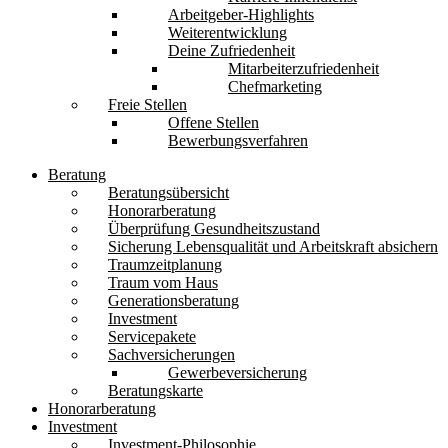
Arbeitgeber-Highlights
Weiterentwicklung
Deine Zufriedenheit
Mitarbeiterzufriedenheit
Chefmarketing
Freie Stellen
Offene Stellen
Bewerbungsverfahren
Beratung
Beratungsübersicht
Honorarberatung
Überprüfung Gesundheitszustand
Sicherung Lebensqualität und Arbeitskraft absichern
Traumzeitplanung
Traum vom Haus
Generationsberatung
Investment
Servicepakete
Sachversicherungen
Gewerbeversicherung
Beratungskarte
Honorarberatung
Investment
Investment-Philosophie