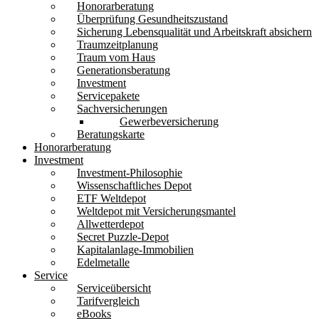
Honorarberatung
Überprüfung Gesundheitszustand
Sicherung Lebensqualität und Arbeitskraft absichern
Traumzeitplanung
Traum vom Haus
Generationsberatung
Investment
Servicepakete
Sachversicherungen
Gewerbeversicherung
Beratungskarte
Honorarberatung
Investment
Investment-Philosophie
Wissenschaftliches Depot
ETF Weltdepot
Weltdepot mit Versicherungsmantel
Allwetterdepot
Secret Puzzle-Depot
Kapitalanlage-Immobilien
Edelmetalle
Service
Serviceübersicht
Tarifvergleich
eBooks