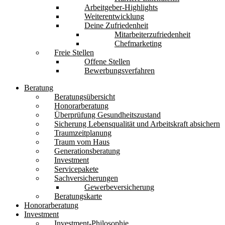
Arbeitgeber-Highlights
Weiterentwicklung
Deine Zufriedenheit
Mitarbeiterzufriedenheit
Chefmarketing
Freie Stellen
Offene Stellen
Bewerbungsverfahren
Beratung
Beratungsübersicht
Honorarberatung
Überprüfung Gesundheitszustand
Sicherung Lebensqualität und Arbeitskraft absichern
Traumzeitplanung
Traum vom Haus
Generationsberatung
Investment
Servicepakete
Sachversicherungen
Gewerbeversicherung
Beratungskarte
Honorarberatung
Investment
Investment-Philosophie