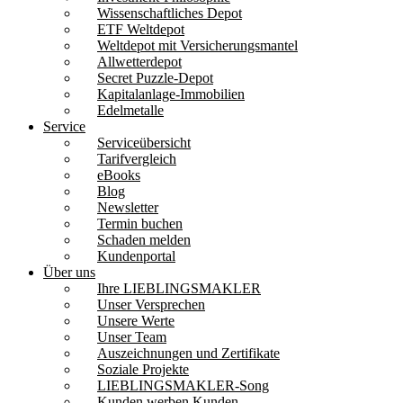
Wissenschaftliches Depot
ETF Weltdepot
Weltdepot mit Versicherungsmantel
Allwetterdepot
Secret Puzzle-Depot
Kapitalanlage-Immobilien
Edelmetalle
Service
Serviceübersicht
Tarifvergleich
eBooks
Blog
Newsletter
Termin buchen
Schaden melden
Kundenportal
Über uns
Ihre LIEBLINGSMAKLER
Unser Versprechen
Unsere Werte
Unser Team
Auszeichnungen und Zertifikate
Soziale Projekte
LIEBLINGSMAKLER-Song
Kunden werben Kunden