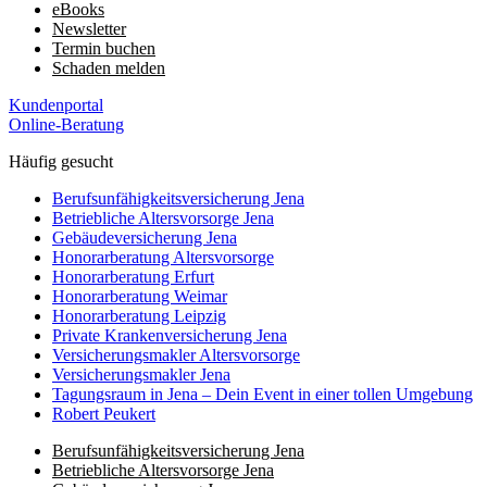
eBooks
Newsletter
Termin buchen
Schaden melden
Kundenportal
Online-Beratung
Häufig gesucht
Berufs­unfähigkeits­­versicherung Jena
Betriebliche Altersvorsorge Jena
Gebäudeversicherung Jena
Honorar­beratung Altersvorsorge
Honorar­beratung Erfurt
Honorar­beratung Weimar
Honorarberatung Leipzig
Private Kranken­­versicherung Jena
Versicherungsmakler Altersvorsorge
Versicherungs­makler Jena
Tagungsraum in Jena – Dein Event in einer tollen Umgebung
Robert Peukert
Berufs­unfähigkeits­­versicherung Jena
Betriebliche Altersvorsorge Jena