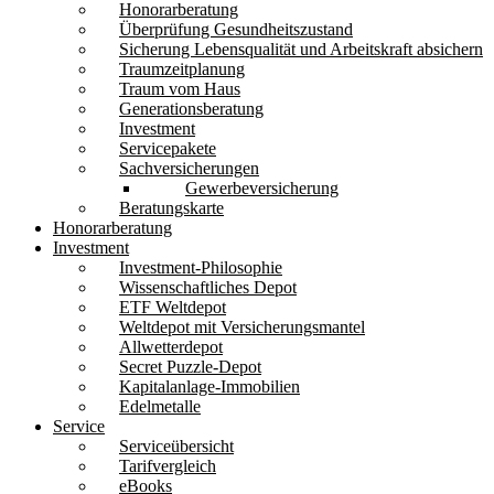
Honorarberatung
Überprüfung Gesundheitszustand
Sicherung Lebensqualität und Arbeitskraft absichern
Traumzeitplanung
Traum vom Haus
Generationsberatung
Investment
Servicepakete
Sachversicherungen
Gewerbeversicherung
Beratungskarte
Honorarberatung
Investment
Investment-Philosophie
Wissenschaftliches Depot
ETF Weltdepot
Weltdepot mit Versicherungsmantel
Allwetterdepot
Secret Puzzle-Depot
Kapitalanlage-Immobilien
Edelmetalle
Service
Serviceübersicht
Tarifvergleich
eBooks