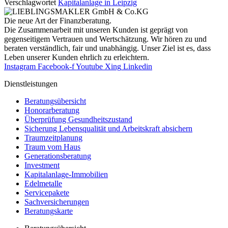
Verschlagwortet
Kapitalanlage in Leipzig
Die neue Art der Finanzberatung.
Die Zusammenarbeit mit unseren Kunden ist geprägt von
gegenseitigem Vertrauen und Wertschätzung. Wir hören zu und
beraten verständlich, fair und unab­hängig. Unser Ziel ist es, dass
Leben unserer Kunden ehrlich zu erleichtern.
Instagram
Facebook-f
Youtube
Xing
Linkedin
Dienst­leistungen
Beratungsübersicht
Honorar­beratung
Überprüfung Gesundheits­zustand
Sicherung Lebensqualität und Arbeitskraft absichern
Traumzeit­planung
Traum vom Haus
Generationsberatung
Investment
Kapitalanlage-Immobilien
Edelmetalle
Servicepakete
Sachversicherungen
Beratungskarte