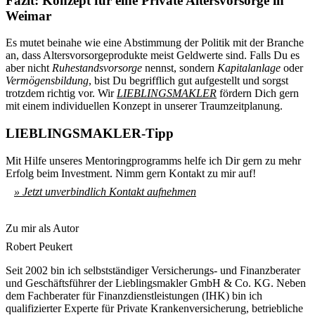
Fazit: Konzept für eine Private Altersvorsorge in
Weimar
Es mutet beinahe wie eine Abstimmung der Politik mit der Branche
an, dass Altersvorsorgeprodukte meist Geldwerte sind. Falls Du es
aber nicht
Ruhestandsvorsorge
nennst, sondern
Kapitalanlage
oder
Vermögensbildung
, bist Du begrifflich gut aufgestellt und sorgst
trotzdem richtig vor. Wir
LIEBLINGSMAKLER
fördern Dich gern
mit einem individuellen Konzept in unserer Traumzeitplanung.
LIEBLINGSMAKLER-Tipp
Mit Hilfe unseres Mentoringprogramms helfe ich Dir gern zu mehr
Erfolg beim Investment. Nimm gern Kontakt zu mir auf!
» Jetzt unverbindlich Kontakt aufnehmen
Zu mir als Autor
Robert Peukert
Seit 2002 bin ich selbstständiger Versicherungs- und Finanzberater
und Geschäftsführer der Lieblingsmakler GmbH & Co. KG. Neben
dem Fachberater für Finanzdienstleistungen (IHK) bin ich
qualifizierter Experte für Private Krankenversicherung, betriebliche