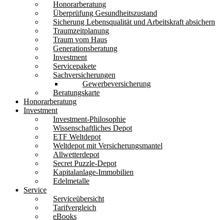
Honorarberatung
Überprüfung Gesundheitszustand
Sicherung Lebensqualität und Arbeitskraft absichern
Traumzeitplanung
Traum vom Haus
Generationsberatung
Investment
Servicepakete
Sachversicherungen
Gewerbeversicherung
Beratungskarte
Honorarberatung
Investment
Investment-Philosophie
Wissenschaftliches Depot
ETF Weltdepot
Weltdepot mit Versicherungsmantel
Allwetterdepot
Secret Puzzle-Depot
Kapitalanlage-Immobilien
Edelmetalle
Service
Serviceübersicht
Tarifvergleich
eBooks