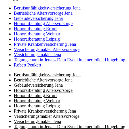
Berufs­unfähigkeits­­versicherung Jena
Betriebliche Altersvorsorge Jena
Gebäudeversicherung Jena
Honorar­beratung Altersvorsorge
Honorar­beratung Erfurt
Honorar­beratung Weimar
Honorarberatung Leipzig
Private Kranken­­versicherung Jena
Versicherungsmakler Altersvorsorge
Versicherungs­makler Jena
Tagungsraum in Jena – Dein Event in einer tollen Umgebung
Robert Peukert
Berufs­unfähigkeits­­versicherung Jena
Betriebliche Altersvorsorge Jena
Gebäudeversicherung Jena
Honorar­beratung Altersvorsorge
Honorar­beratung Erfurt
Honorar­beratung Weimar
Honorarberatung Leipzig
Private Kranken­­versicherung Jena
Versicherungsmakler Altersvorsorge
Kundenbewertungen und Erfahrungen zu
Versicherungs­makler Jena
(8 Profile)
LIEBLINGSMAKLER GmbH & Co. KG
Tagungsraum in Jena – Dein Event in einer tollen Umgebung