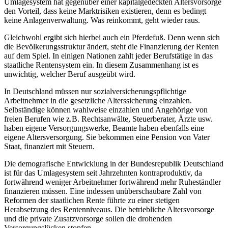
Umlagesystem hat gegenüber einer kapitalgedeckten Altersvorsorge
den Vorteil, dass keine Marktrisiken existieren, denn es bedingt
keine Anlagenverwaltung. Was reinkommt, geht wieder raus.
Gleichwohl ergibt sich hierbei auch ein Pferdefuß. Denn wenn sich
die Bevölkerungsstruktur ändert, steht die Finanzierung der Renten
auf dem Spiel. In einigen Nationen zahlt jeder Berufstätige in das
staatliche Rentensystem ein. In diesem Zusammenhang ist es
unwichtig, welcher Beruf ausgeübt wird.
In Deutschland müssen nur sozialversicherungspflichtige
Arbeitnehmer in die gesetzliche Alterssicherung einzahlen.
Selbständige können wahlweise einzahlen und Angehörige von
freien Berufen wie z.B. Rechtsanwälte, Steuerberater, Ärzte usw.
haben eigene Versorgungswerke, Beamte haben ebenfalls eine
eigene Altersversorgung. Sie bekommen eine Pension von Vater
Staat, finanziert mit Steuern.
Die demografische Entwicklung in der Bundesrepublik Deutschland
ist für das Umlagesystem seit Jahrzehnten kontraproduktiv, da
fortwährend weniger Arbeitnehmer fortwährend mehr Ruheständler
finanzieren müssen. Eine indessen unüberschaubare Zahl von
Reformen der staatlichen Rente führte zu einer stetigen
Herabsetzung des Rentenniveaus. Die betriebliche Altersvorsorge
und die private Zusatzvorsorge sollen die drohenden
Versorgungslücken stopfen.