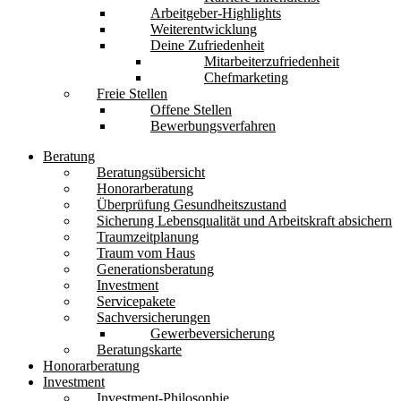
Arbeitgeber-Highlights
Weiterentwicklung
Deine Zufriedenheit
Mitarbeiterzufriedenheit
Chefmarketing
Freie Stellen
Offene Stellen
Bewerbungsverfahren
Beratung
Beratungsübersicht
Honorarberatung
Überprüfung Gesundheitszustand
Sicherung Lebensqualität und Arbeitskraft absichern
Traumzeitplanung
Traum vom Haus
Generationsberatung
Investment
Servicepakete
Sachversicherungen
Gewerbeversicherung
Beratungskarte
Honorarberatung
Investment
Investment-Philosophie