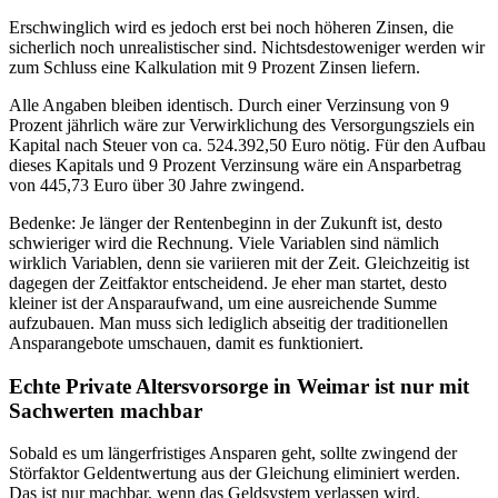
Erschwinglich wird es jedoch erst bei noch höheren Zinsen, die
sicherlich noch unrealistischer sind. Nichtsdestoweniger werden wir
zum Schluss eine Kalkulation mit 9 Prozent Zinsen liefern.
Alle Angaben bleiben identisch. Durch einer Verzinsung von 9
Prozent jährlich wäre zur Verwirklichung des Versorgungsziels ein
Kapital nach Steuer von ca. 524.392,50 Euro nötig. Für den Aufbau
dieses Kapitals und 9 Prozent Verzinsung wäre ein Ansparbetrag
von 445,73 Euro über 30 Jahre zwingend.
Bedenke: Je länger der Rentenbeginn in der Zukunft ist, desto
schwieriger wird die Rechnung. Viele Variablen sind nämlich
wirklich Variablen, denn sie variieren mit der Zeit. Gleichzeitig ist
dagegen der Zeitfaktor entscheidend. Je eher man startet, desto
kleiner ist der Ansparaufwand, um eine ausreichende Summe
aufzubauen. Man muss sich lediglich abseitig der traditionellen
Ansparangebote umschauen, damit es funktioniert.
Echte Private Altersvorsorge in Weimar ist nur mit
Sachwerten machbar
Sobald es um längerfristiges Ansparen geht, sollte zwingend der
Störfaktor Geldentwertung aus der Gleichung eliminiert werden.
Das ist nur machbar, wenn das Geldsystem verlassen wird.