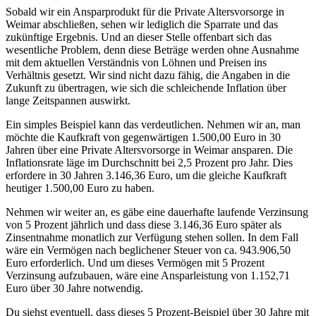
Sobald wir ein Ansparprodukt für die Private Altersvorsorge in
Weimar abschließen, sehen wir lediglich die Sparrate und das
zukünftige Ergebnis. Und an dieser Stelle offenbart sich das
wesentliche Problem, denn diese Beträge werden ohne Ausnahme
mit dem aktuellen Verständnis von Löhnen und Preisen ins
Verhältnis gesetzt. Wir sind nicht dazu fähig, die Angaben in die
Zukunft zu übertragen, wie sich die schleichende Inflation über
lange Zeitspannen auswirkt.
Ein simples Beispiel kann das verdeutlichen. Nehmen wir an, man
möchte die Kaufkraft von gegenwärtigen 1.500,00 Euro in 30
Jahren über eine Private Altersvorsorge in Weimar ansparen. Die
Inflationsrate läge im Durchschnitt bei 2,5 Prozent pro Jahr. Dies
erfordere in 30 Jahren 3.146,36 Euro, um die gleiche Kaufkraft
heutiger 1.500,00 Euro zu haben.
Nehmen wir weiter an, es gäbe eine dauerhafte laufende Verzinsung
von 5 Prozent jährlich und dass diese 3.146,36 Euro später als
Zinsentnahme monatlich zur Verfügung stehen sollen. In dem Fall
wäre ein Vermögen nach beglichener Steuer von ca. 943.906,50
Euro erforderlich. Und um dieses Vermögen mit 5 Prozent
Verzinsung aufzubauen, wäre eine Ansparleistung von 1.152,71
Euro über 30 Jahre notwendig.
Du siehst eventuell, dass dieses 5 Prozent-Beispiel über 30 Jahre mit