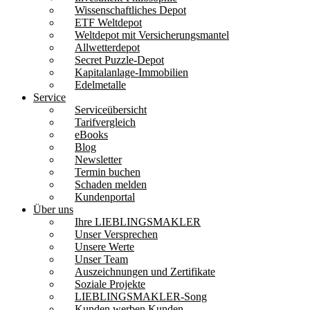
Wissenschaftliches Depot
ETF Weltdepot
Weltdepot mit Versicherungsmantel
Allwetterdepot
Secret Puzzle-Depot
Kapitalanlage-Immobilien
Edelmetalle
Service
Serviceübersicht
Tarifvergleich
eBooks
Blog
Newsletter
Termin buchen
Schaden melden
Kundenportal
Über uns
Ihre LIEBLINGSMAKLER
Unser Versprechen
Unsere Werte
Unser Team
Auszeichnungen und Zertifikate
Soziale Projekte
LIEBLINGSMAKLER-Song
Kunden werben Kunden