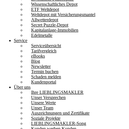
Wissenschaftliches Depot
ETF Weltdepot
Weltdepot mit Versicherungsmantel
Allwetterdepot
Secret Puzzle-Depot
Kapitalanlage-Immobilien
Edelmetalle
Service
Serviceübersicht
Tarifvergleich
eBooks
Blog
Newsletter
Termin buchen
Schaden melden
Kundenportal
Über uns
Ihre LIEBLINGSMAKLER
Unser Versprechen
Unsere Werte
Unser Team
Auszeichnungen und Zertifikate
Soziale Projekte
LIEBLINGSMAKLER-Song
Kunden werben Kunden