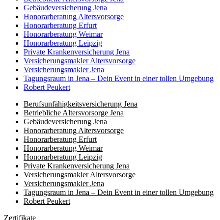
Gebäudeversicherung Jena
Honorar­beratung Altersvorsorge
Honorar­beratung Erfurt
Honorar­beratung Weimar
Honorarberatung Leipzig
Private Kranken­­versicherung Jena
Versicherungsmakler Altersvorsorge
Versicherungs­makler Jena
Tagungsraum in Jena – Dein Event in einer tollen Umgebung
Robert Peukert
Berufs­unfähigkeits­­versicherung Jena
Betriebliche Altersvorsorge Jena
Gebäudeversicherung Jena
Honorar­beratung Altersvorsorge
Honorar­beratung Erfurt
Honorar­beratung Weimar
Honorarberatung Leipzig
Private Kranken­­versicherung Jena
Versicherungsmakler Altersvorsorge
Kundenbewertungen und Erfahrungen zu
Versicherungs­makler Jena
(8 Profile)
LIEBLINGSMAKLER GmbH & Co. KG
Tagungsraum in Jena – Dein Event in einer tollen Umgebung
Robert Peukert
SEHR GUT
100%
Zertifikate