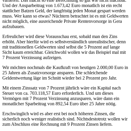
variieren. Das macht so eine Berechnung so gut wie nicht machbar.
Und der Ansparbeitrag von 1.673,42 Euro monatlich ist ein recht
stattlicher Batzen Geld, der langfristig jeden Monat gespart werden
muss. Wer kann so etwas? Nüchtern betrachtet ist es mit Geldwerten
nicht möglich, eine ausreichende Private Rentenvorsorge in Gera
aufzubauen.
Erfreulicher wird diese Vorausschau erst, sobald man den Zins
erhöht. Aber hierfür wird es selbstverständlich unrealistischer, denn
mit traditionellen Geldwerten sind selbst die 5 Prozent auf lange
Sicht kaum erreichbar. Gleichwohl wollen wir das Beispiel mal mit
7 Prozent Verzinsung aufzeigen.
Wir möchten nochmals die Kaufkraft von heutigen 2.000,00 Euro in
25 Jahren als Zusatzvorsorge ansparen. Die schleichende
Geldentwertung läge im Schnitt wieder bei 2 Prozent pro Jahr.
Mit einem Zinssatz von 7 Prozent jährlich wäre ein Kapital nach
Steuer von ca. 703.118,57 Euro erforderlich. Und um dieses
Vermögen mit 7 Prozent Verzinsung anzusparen, wäre dann ein
monatlicher Sparbeitrag von 892,54 Euro über 25 Jahre nötig.
Erschwinglich wird es aber erst bei noch höheren Zinsen, die
sicherlich noch weniger realistisch sind. Nichtsdestotrotz wollen wir
zum Abschluss eine Rechnung mit 9 Prozent Zinsen liefern.