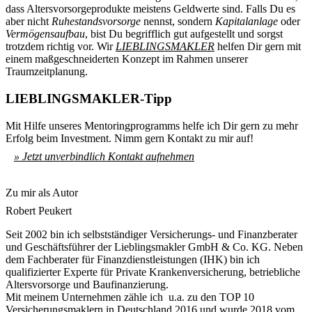
dass Altersvorsorgeprodukte meistens Geldwerte sind. Falls Du es
aber nicht
Ruhestandsvorsorge
nennst, sondern
Kapitalanlage
oder
Vermögensaufbau
, bist Du begrifflich gut aufgestellt und sorgst
trotzdem richtig vor. Wir
LIEBLINGSMAKLER
helfen Dir gern mit
einem maßgeschneiderten Konzept im Rahmen unserer
Traumzeitplanung.
LIEBLINGSMAKLER-Tipp
Mit Hilfe unseres Mentoringprogramms helfe ich Dir gern zu mehr
Erfolg beim Investment. Nimm gern Kontakt zu mir auf!
» Jetzt unverbindlich Kontakt aufnehmen
Zu mir als Autor
Robert Peukert
Seit 2002 bin ich selbstständiger Versicherungs- und Finanzberater
und Geschäftsführer der Lieblingsmakler GmbH & Co. KG. Neben
dem Fachberater für Finanzdienstleistungen (IHK) bin ich
qualifizierter Experte für Private Krankenversicherung, betriebliche
Altersvorsorge und Baufinanzierung.
Mit meinem Unternehmen zähle ich u.a. zu den TOP 10
Versicherungsmaklern in Deutschland 2016 und wurde 2018 vom