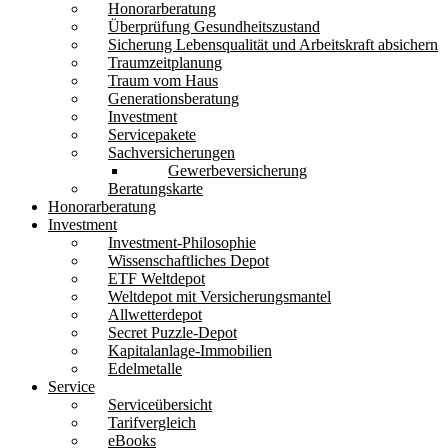
Honorarberatung
Überprüfung Gesundheitszustand
Sicherung Lebensqualität und Arbeitskraft absichern
Traumzeitplanung
Traum vom Haus
Generationsberatung
Investment
Servicepakete
Sachversicherungen
Gewerbeversicherung
Beratungskarte
Honorarberatung
Investment
Investment-Philosophie
Wissenschaftliches Depot
ETF Weltdepot
Weltdepot mit Versicherungsmantel
Allwetterdepot
Secret Puzzle-Depot
Kapitalanlage-Immobilien
Edelmetalle
Service
Serviceübersicht
Tarifvergleich
eBooks