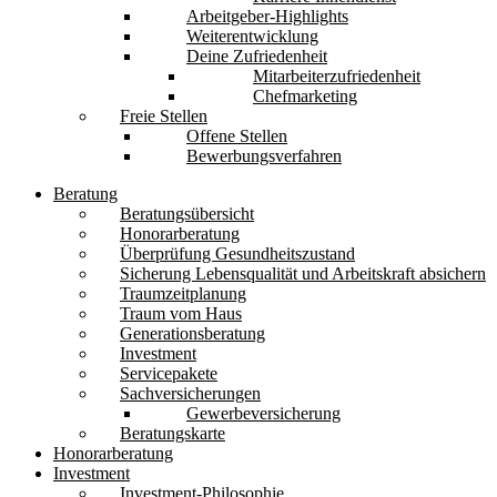
Arbeitgeber-Highlights
Weiterentwicklung
Deine Zufriedenheit
Mitarbeiterzufriedenheit
Chefmarketing
Freie Stellen
Offene Stellen
Bewerbungsverfahren
Beratung
Beratungsübersicht
Honorarberatung
Überprüfung Gesundheitszustand
Sicherung Lebensqualität und Arbeitskraft absichern
Traumzeitplanung
Traum vom Haus
Generationsberatung
Investment
Servicepakete
Sachversicherungen
Gewerbeversicherung
Beratungskarte
Honorarberatung
Investment
Investment-Philosophie