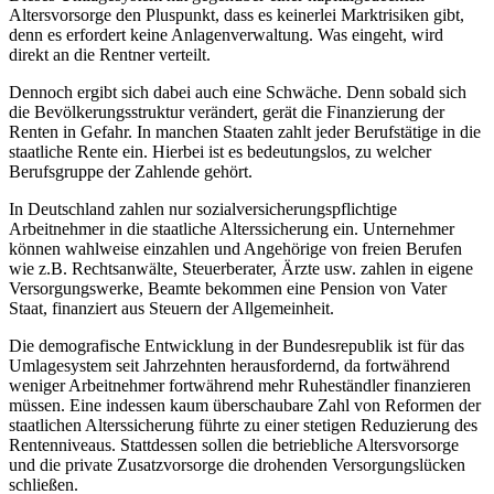
Altersvorsorge den Pluspunkt, dass es keinerlei Marktrisiken gibt,
denn es erfordert keine Anlagenverwaltung. Was eingeht, wird
direkt an die Rentner verteilt.
Dennoch ergibt sich dabei auch eine Schwäche. Denn sobald sich
die Bevölkerungsstruktur verändert, gerät die Finanzierung der
Renten in Gefahr. In manchen Staaten zahlt jeder Berufstätige in die
staatliche Rente ein. Hierbei ist es bedeutungslos, zu welcher
Berufsgruppe der Zahlende gehört.
In Deutschland zahlen nur sozialversicherungspflichtige
Arbeitnehmer in die staatliche Alterssicherung ein. Unternehmer
können wahlweise einzahlen und Angehörige von freien Berufen
wie z.B. Rechtsanwälte, Steuerberater, Ärzte usw. zahlen in eigene
Versorgungswerke, Beamte bekommen eine Pension von Vater
Staat, finanziert aus Steuern der Allgemeinheit.
Die demografische Entwicklung in der Bundesrepublik ist für das
Umlagesystem seit Jahrzehnten herausfordernd, da fortwährend
weniger Arbeitnehmer fortwährend mehr Ruheständler finanzieren
müssen. Eine indessen kaum überschaubare Zahl von Reformen der
staatlichen Alterssicherung führte zu einer stetigen Reduzierung des
Rentenniveaus. Stattdessen sollen die betriebliche Altersvorsorge
und die private Zusatzvorsorge die drohenden Versorgungslücken
schließen.