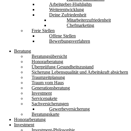
Arbeitgeber-Highlights
Weiterentwicklung
Deine Zufriedenheit
Mitarbeiterzufriedenheit
Chefmarketing
Freie Stellen
Offene Stellen
Bewerbungsverfahren
Beratung
Beratungsübersicht
Honorarberatung
Überprüfung Gesundheitszustand
Sicherung Lebensqualität und Arbeitskraft absichern
Traumzeitplanung
Traum vom Haus
Generationsberatung
Investment
Servicepakete
Sachversicherungen
Gewerbeversicherung
Beratungskarte
Honorarberatung
Investment
Investment-Philosophie