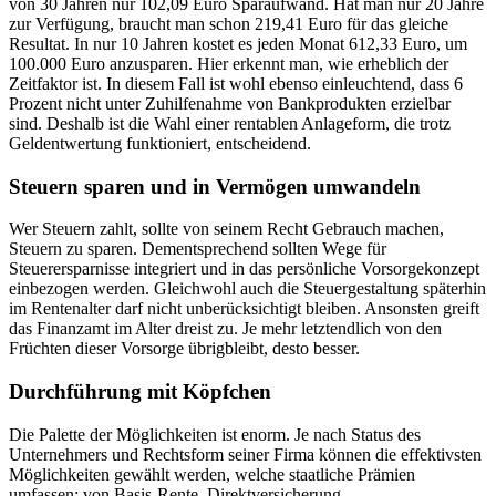
von 30 Jahren nur 102,09 Euro Sparaufwand. Hat man nur 20 Jahre
zur Verfügung, braucht man schon 219,41 Euro für das gleiche
Resultat. In nur 10 Jahren kostet es jeden Monat 612,33 Euro, um
100.000 Euro anzusparen. Hier erkennt man, wie erheblich der
Zeitfaktor ist. In diesem Fall ist wohl ebenso einleuchtend, dass 6
Prozent nicht unter Zuhilfenahme von Bankprodukten erzielbar
sind. Deshalb ist die Wahl einer rentablen Anlageform, die trotz
Geldentwertung funktioniert, entscheidend.
Steuern sparen und in Vermögen umwandeln
Wer Steuern zahlt, sollte von seinem Recht Gebrauch machen,
Steuern zu sparen. Dementsprechend sollten Wege für
Steuerersparnisse integriert und in das persönliche Vorsorgekonzept
einbezogen werden. Gleichwohl auch die Steuergestaltung späterhin
im Rentenalter darf nicht unberücksichtigt bleiben. Ansonsten greift
das Finanzamt im Alter dreist zu. Je mehr letztendlich von den
Früchten dieser Vorsorge übrigbleibt, desto besser.
Durchführung mit Köpfchen
Die Palette der Möglichkeiten ist enorm. Je nach Status des
Unternehmers und Rechtsform seiner Firma können die effektivsten
Möglichkeiten gewählt werden, welche staatliche Prämien
umfassen: von Basis-Rente, Direktversicherung,