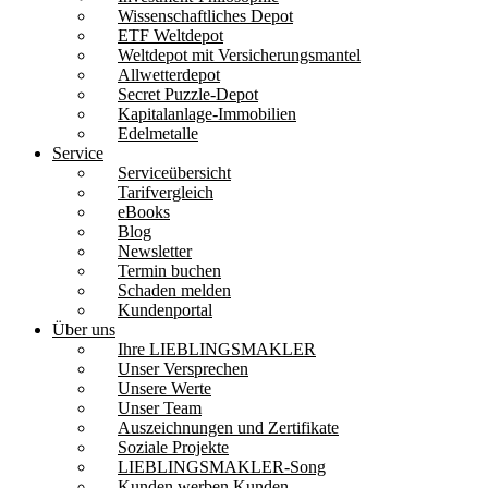
Wissenschaftliches Depot
ETF Weltdepot
Weltdepot mit Versicherungsmantel
Allwetterdepot
Secret Puzzle-Depot
Kapitalanlage-Immobilien
Edelmetalle
Service
Serviceübersicht
Tarifvergleich
eBooks
Blog
Newsletter
Termin buchen
Schaden melden
Kundenportal
Über uns
Ihre LIEBLINGSMAKLER
Unser Versprechen
Unsere Werte
Unser Team
Auszeichnungen und Zertifikate
Soziale Projekte
LIEBLINGSMAKLER-Song
Kunden werben Kunden