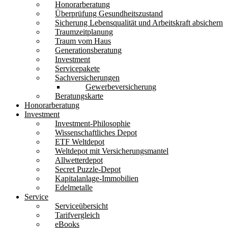
Honorarberatung
Überprüfung Gesundheitszustand
Sicherung Lebensqualität und Arbeitskraft absichern
Traumzeitplanung
Traum vom Haus
Generationsberatung
Investment
Servicepakete
Sachversicherungen
Gewerbeversicherung
Beratungskarte
Honorarberatung
Investment
Investment-Philosophie
Wissenschaftliches Depot
ETF Weltdepot
Weltdepot mit Versicherungsmantel
Allwetterdepot
Secret Puzzle-Depot
Kapitalanlage-Immobilien
Edelmetalle
Service
Serviceübersicht
Tarifvergleich
eBooks