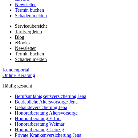
Newsletter
Termin buchen
Schaden melden
Serviceübersicht
Tarifvergleich
Blog
eBooks
Newsletter
Termin buchen
Schaden melden
Kundenportal
Online-Beratung
Häufig gesucht
Berufs­unfähigkeits­­versicherung Jena
Betriebliche Altersvorsorge Jena
Gebäudeversicherung Jena
Honorar­beratung Altersvorsorge
Honorar­beratung Erfurt
Honorar­beratung Weimar
Honorarberatung Leipzig
Private Kranken­­versicherung Jena