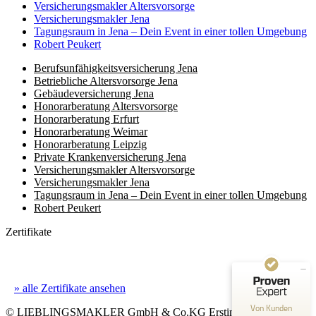
Versicherungsmakler Altersvorsorge
Versicherungs­makler Jena
Tagungsraum in Jena – Dein Event in einer tollen Umgebung
Robert Peukert
Berufs­unfähigkeits­­versicherung Jena
Betriebliche Altersvorsorge Jena
Gebäudeversicherung Jena
Honorar­beratung Altersvorsorge
Honorar­beratung Erfurt
Honorar­beratung Weimar
Honorarberatung Leipzig
Private Kranken­­versicherung Jena
Versicherungsmakler Altersvorsorge
Kundenbewertungen und Erfahrungen zu
Versicherungs­makler Jena
(8 Profile)
LIEBLINGSMAKLER GmbH & Co. KG
Tagungsraum in Jena – Dein Event in einer tollen Umgebung
Robert Peukert
SEHR GUT
100%
Zertifikate
Empfehlungen auf
ProvenExpert.com
4,93 / 5,00
364
947
» alle Zertifikate ansehen
Bewertungen auf
Bewertungen von 5
Von Kunden
ProvenExpert.com
anderen Quellen
© LIEBLINGSMAKLER GmbH & Co.KG
Erstinformation
|