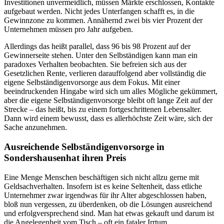
Investitionen unvermeidlich, müssen Märkte erschlossen, Kontakte
aufgebaut werden. Nicht jedes Unterfangen schafft es, in die
Gewinnzone zu kommen. Annähernd zwei bis vier Prozent der
Unternehmen müssen pro Jahr aufgeben.
Allerdings das heißt parallel, dass 96 bis 98 Prozent auf der
Gewinnerseite stehen. Unter den Selbständigen kann man ein
paradoxes Verhalten beobachten. Sie befreien sich aus der
Gesetzlichen Rente, verlieren darauffolgend aber vollständig die
eigene Selbständigenvorsorge aus dem Fokus. Mit einer
beeindruckenden Hingabe wird sich um alles Mögliche gekümmert,
aber die eigene Selbständigenvorsorge bleibt oft lange Zeit auf der
Strecke – das heißt, bis zu einem fortgeschrittenen Lebensalter.
Dann wird einem bewusst, dass es allerhöchste Zeit wäre, sich der
Sache anzunehmen.
Ausreichende Selbständigenvorsorge in
Sondershausenhat ihren Preis
Eine Menge Menschen beschäftigen sich nicht allzu gerne mit
Geldsachverhalten. Insofern ist es keine Seltenheit, dass etliche
Unternehmer zwar irgendwas für ihr Alter abgeschlossen haben,
bloß nun vergessen, zu überdenken, ob die Lösungen ausreichend
und erfolgversprechend sind. Man hat etwas gekauft und darum ist
die Angelegenheit vom Tisch – oft ein fataler Irrtum.