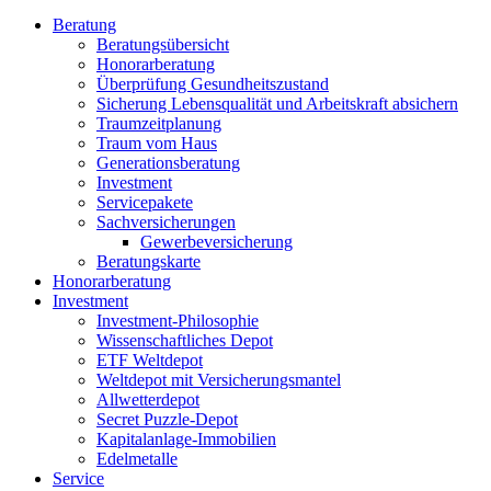
Beratung
Beratungsübersicht
Honorarberatung
Überprüfung Gesundheitszustand
Sicherung Lebensqualität und Arbeitskraft absichern
Traumzeitplanung
Traum vom Haus
Generationsberatung
Investment
Servicepakete
Sachversicherungen
Gewerbeversicherung
Beratungskarte
Honorarberatung
Investment
Investment-Philosophie
Wissenschaftliches Depot
ETF Weltdepot
Weltdepot mit Versicherungsmantel
Allwetterdepot
Secret Puzzle-Depot
Kapitalanlage-Immobilien
Edelmetalle
Service