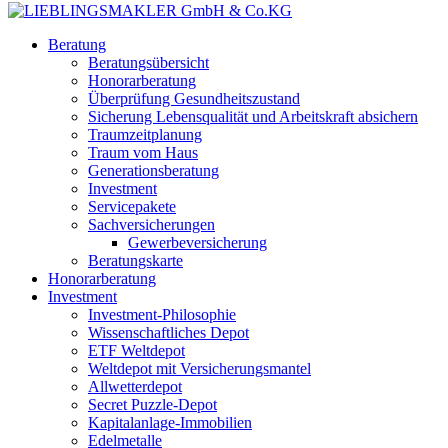
Beratung
Beratungsübersicht
Honorarberatung
Überprüfung Gesundheitszustand
Sicherung Lebensqualität und Arbeitskraft absichern
Traumzeitplanung
Traum vom Haus
Generationsberatung
Investment
Servicepakete
Sachversicherungen
Gewerbeversicherung
Beratungskarte
Honorarberatung
Investment
Investment-Philosophie
Wissenschaftliches Depot
ETF Weltdepot
Weltdepot mit Versicherungsmantel
Allwetterdepot
Secret Puzzle-Depot
Kapitalanlage-Immobilien
Edelmetalle