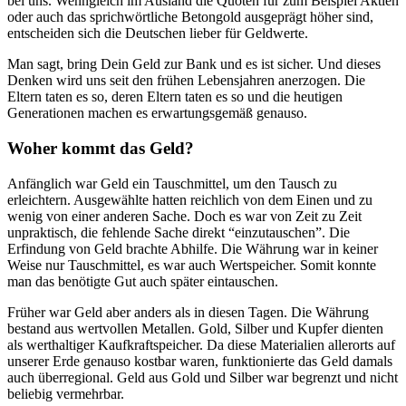
bei uns. Wenngleich im Ausland die Quoten für zum Beispiel Aktien
oder auch das sprichwörtliche Betongold ausgeprägt höher sind,
entscheiden sich die Deutschen lieber für Geldwerte.
Man sagt, bring Dein Geld zur Bank und es ist sicher. Und dieses
Denken wird uns seit den frühen Lebensjahren anerzogen. Die
Eltern taten es so, deren Eltern taten es so und die heutigen
Generationen machen es erwartungsgemäß genauso.
Woher kommt das Geld?
Anfänglich war Geld ein Tauschmittel, um den Tausch zu
erleichtern. Ausgewählte hatten reichlich von dem Einen und zu
wenig von einer anderen Sache. Doch es war von Zeit zu Zeit
unpraktisch, die fehlende Sache direkt “einzutauschen”. Die
Erfindung von Geld brachte Abhilfe. Die Währung war in keiner
Weise nur Tauschmittel, es war auch Wertspeicher. Somit konnte
man das benötigte Gut auch später eintauschen.
Früher war Geld aber anders als in diesen Tagen. Die Währung
bestand aus wertvollen Metallen. Gold, Silber und Kupfer dienten
als werthaltiger Kaufkraftspeicher. Da diese Materialien allerorts auf
unserer Erde genauso kostbar waren, funktionierte das Geld damals
auch überregional. Geld aus Gold und Silber war begrenzt und nicht
beliebig vermehrbar.