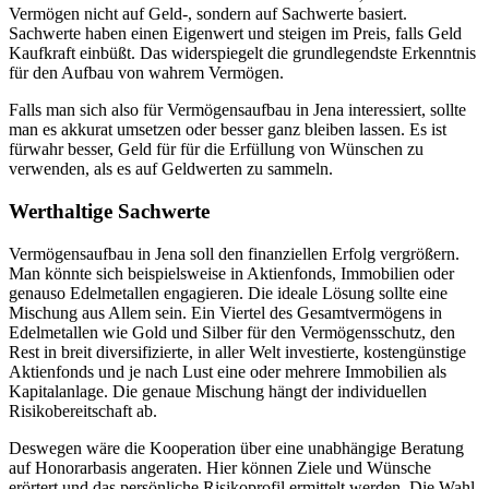
Vermögen nicht auf Geld-, sondern auf Sachwerte basiert.
Sachwerte haben einen Eigenwert und steigen im Preis, falls Geld
Kaufkraft einbüßt. Das widerspiegelt die grundlegendste Erkenntnis
für den Aufbau von wahrem Vermögen.
Falls man sich also für Vermögensaufbau in Jena interessiert, sollte
man es akkurat umsetzen oder besser ganz bleiben lassen. Es ist
fürwahr besser, Geld für für die Erfüllung von Wünschen zu
verwenden, als es auf Geldwerten zu sammeln.
Werthaltige Sachwerte
Vermögensaufbau in Jena soll den finanziellen Erfolg vergrößern.
Man könnte sich beispielsweise in Aktienfonds, Immobilien oder
genauso Edelmetallen engagieren. Die ideale Lösung sollte eine
Mischung aus Allem sein. Ein Viertel des Gesamtvermögens in
Edelmetallen wie Gold und Silber für den Vermögensschutz, den
Rest in breit diversifizierte, in aller Welt investierte, kostengünstige
Aktienfonds und je nach Lust eine oder mehrere Immobilien als
Kapitalanlage. Die genaue Mischung hängt der individuellen
Risikobereitschaft ab.
Deswegen wäre die Kooperation über eine unabhängige Beratung
auf Honorarbasis angeraten. Hier können Ziele und Wünsche
erörtert und das persönliche Risikoprofil ermittelt werden. Die Wahl