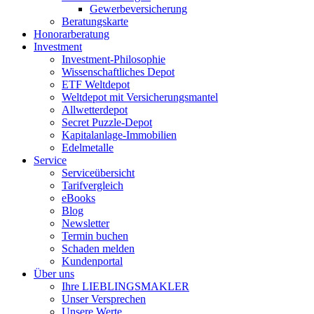
Gewerbeversicherung
Beratungskarte
Honorarberatung
Investment
Investment-Philosophie
Wissenschaftliches Depot
ETF Weltdepot
Weltdepot mit Versicherungsmantel
Allwetterdepot
Secret Puzzle-Depot
Kapitalanlage-Immobilien
Edelmetalle
Service
Serviceübersicht
Tarifvergleich
eBooks
Blog
Newsletter
Termin buchen
Schaden melden
Kundenportal
Über uns
Ihre LIEBLINGSMAKLER
Unser Versprechen
Unsere Werte