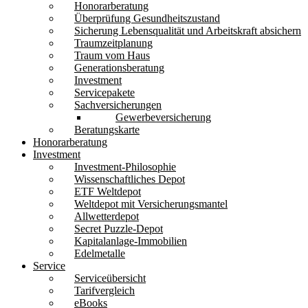
Honorarberatung
Überprüfung Gesundheitszustand
Sicherung Lebensqualität und Arbeitskraft absichern
Traumzeitplanung
Traum vom Haus
Generationsberatung
Investment
Servicepakete
Sachversicherungen
Gewerbeversicherung
Beratungskarte
Honorarberatung
Investment
Investment-Philosophie
Wissenschaftliches Depot
ETF Weltdepot
Weltdepot mit Versicherungsmantel
Allwetterdepot
Secret Puzzle-Depot
Kapitalanlage-Immobilien
Edelmetalle
Service
Serviceübersicht
Tarifvergleich
eBooks