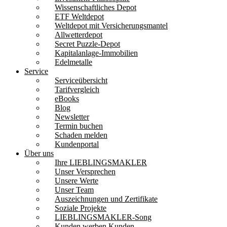
Wissenschaftliches Depot
ETF Weltdepot
Weltdepot mit Versicherungsmantel
Allwetterdepot
Secret Puzzle-Depot
Kapitalanlage-Immobilien
Edelmetalle
Service
Serviceübersicht
Tarifvergleich
eBooks
Blog
Newsletter
Termin buchen
Schaden melden
Kundenportal
Über uns
Ihre LIEBLINGSMAKLER
Unser Versprechen
Unsere Werte
Unser Team
Auszeichnungen und Zertifikate
Soziale Projekte
LIEBLINGSMAKLER-Song
Kunden werben Kunden