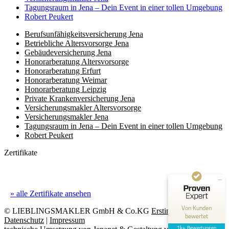
Tagungsraum in Jena – Dein Event in einer tollen Umgebung
Robert Peukert
Berufs­unfähigkeits­­versicherung Jena
Betriebliche Altersvorsorge Jena
Gebäudeversicherung Jena
Honorar­beratung Altersvorsorge
Honorar­beratung Erfurt
Honorar­beratung Weimar
Honorarberatung Leipzig
Private Kranken­­versicherung Jena
Versicherungsmakler Altersvorsorge
Kundenbewertungen und Erfahrungen zu
Versicherungs­makler Jena
(8 Profile)
LIEBLINGSMAKLER GmbH & Co. KG
Tagungsraum in Jena – Dein Event in einer tollen Umgebung
Robert Peukert
SEHR GUT
100%
Zertifikate
Empfehlungen auf
ProvenExpert.com
4,93 / 5,00
364
948
» alle Zertifikate ansehen
Bewertungen auf
Bewertungen von 5
Von Kunden
ProvenExpert.com
anderen Quellen
© LIEBLINGSMAKLER GmbH & Co.KG
Erstinformation
|
bewertet
Datenschutz
|
Impressum
1k+ Bewertungen