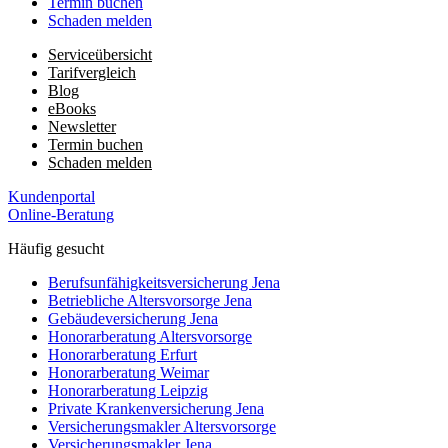
Termin buchen
Schaden melden
Serviceübersicht
Tarifvergleich
Blog
eBooks
Newsletter
Termin buchen
Schaden melden
Kundenportal
Online-Beratung
Häufig gesucht
Berufs­unfähigkeits­­versicherung Jena
Betriebliche Altersvorsorge Jena
Gebäudeversicherung Jena
Honorar­beratung Altersvorsorge
Honorar­beratung Erfurt
Honorar­beratung Weimar
Honorarberatung Leipzig
Private Kranken­­versicherung Jena
Versicherungsmakler Altersvorsorge
Versicherungs­makler Jena