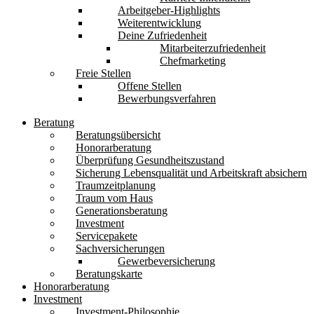
Arbeitgeber-Highlights
Weiterentwicklung
Deine Zufriedenheit
Mitarbeiterzufriedenheit
Chefmarketing
Freie Stellen
Offene Stellen
Bewerbungsverfahren
Beratung
Beratungsübersicht
Honorarberatung
Überprüfung Gesundheitszustand
Sicherung Lebensqualität und Arbeitskraft absichern
Traumzeitplanung
Traum vom Haus
Generationsberatung
Investment
Servicepakete
Sachversicherungen
Gewerbeversicherung
Beratungskarte
Honorarberatung
Investment
Investment-Philosophie