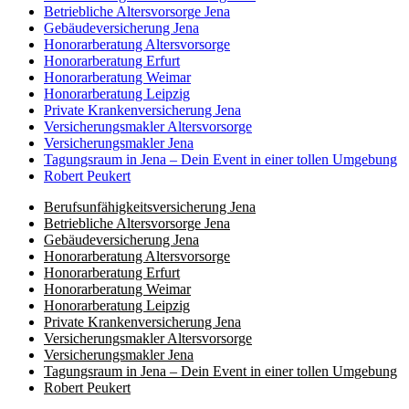
Betriebliche Altersvorsorge Jena
Gebäudeversicherung Jena
Honorar­beratung Altersvorsorge
Honorar­beratung Erfurt
Honorar­beratung Weimar
Honorarberatung Leipzig
Private Kranken­­versicherung Jena
Versicherungsmakler Altersvorsorge
Versicherungs­makler Jena
Tagungsraum in Jena – Dein Event in einer tollen Umgebung
Robert Peukert
Berufs­unfähigkeits­­versicherung Jena
Betriebliche Altersvorsorge Jena
Gebäudeversicherung Jena
Honorar­beratung Altersvorsorge
Honorar­beratung Erfurt
Honorar­beratung Weimar
Honorarberatung Leipzig
Private Kranken­­versicherung Jena
Versicherungsmakler Altersvorsorge
Kundenbewertungen und Erfahrungen zu
Versicherungs­makler Jena
(8 Profile)
LIEBLINGSMAKLER GmbH & Co. KG
Tagungsraum in Jena – Dein Event in einer tollen Umgebung
Robert Peukert
SEHR GUT
100%