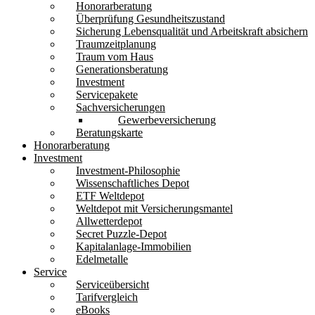
Honorarberatung
Überprüfung Gesundheitszustand
Sicherung Lebensqualität und Arbeitskraft absichern
Traumzeitplanung
Traum vom Haus
Generationsberatung
Investment
Servicepakete
Sachversicherungen
Gewerbeversicherung
Beratungskarte
Honorarberatung
Investment
Investment-Philosophie
Wissenschaftliches Depot
ETF Weltdepot
Weltdepot mit Versicherungsmantel
Allwetterdepot
Secret Puzzle-Depot
Kapitalanlage-Immobilien
Edelmetalle
Service
Serviceübersicht
Tarifvergleich
eBooks