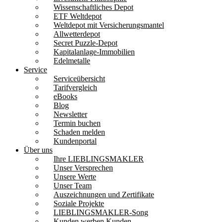
Wissenschaftliches Depot
ETF Weltdepot
Weltdepot mit Versicherungsmantel
Allwetterdepot
Secret Puzzle-Depot
Kapitalanlage-Immobilien
Edelmetalle
Service
Serviceübersicht
Tarifvergleich
eBooks
Blog
Newsletter
Termin buchen
Schaden melden
Kundenportal
Über uns
Ihre LIEBLINGSMAKLER
Unser Versprechen
Unsere Werte
Unser Team
Auszeichnungen und Zertifikate
Soziale Projekte
LIEBLINGSMAKLER-Song
Kunden werben Kunden