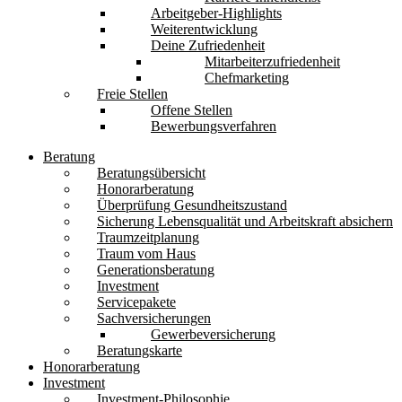
Arbeitgeber-Highlights
Weiterentwicklung
Deine Zufriedenheit
Mitarbeiterzufriedenheit
Chefmarketing
Freie Stellen
Offene Stellen
Bewerbungsverfahren
Beratung
Beratungsübersicht
Honorarberatung
Überprüfung Gesundheitszustand
Sicherung Lebensqualität und Arbeitskraft absichern
Traumzeitplanung
Traum vom Haus
Generationsberatung
Investment
Servicepakete
Sachversicherungen
Gewerbeversicherung
Beratungskarte
Honorarberatung
Investment
Investment-Philosophie