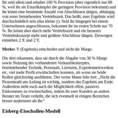
Ihr seid allein und erhaltet 100 % Provision (aber eigentlich nur 88
%, weil ihr als Einzelkämpfer die geringere Provision bekommt) und
ihr könnt eine bestimmte Anzahl von Abschlüssen tätigen, abhängig
von eurer freistehenden Vertriebszeit. Das heißt, euer Ergebnis wird
durchschnittlich sein (das kleine y). Seid ihr hingegen bei einem
Unternehmen angeschlossen, bekommt ihr im ersten Schritt nur 70
%. Ihr könnt aber durch mehr Vertriebszeit und ein besseres
Vertriebskonzept mehr und größere Abschlüsse tätigen. Deswegen
entstehen 2 X und 2 Y.
Merke:
Y (Ergebnis) entscheidet und nicht die Marge.
Die drei erkannten, dass sie durch die Abgabe von 30 % Marge
sowie Nutzung des vorhandenen Verkaufskonzeptes,
bereitstehender Technik, Personals, Lizenzen, Expertennetzwerken
etc. viel mehr Profit erwirtschaften konnten, als wenn sie beide
Rollen gleichzeitig ausführten. Der weise Mann fuhr fort: „Nicht die
Prozentzahl am Anfang ist wichtig, sondern das Ergebnis am Ende.
Außerdem steht euch auch die Möglichkeit offen, passives
Einkommen zu erwirtschaften, indem ihr eure Kunden an andere
Berater im Team verleiht, die sich eventuell in einigen Bereichen
besser auskennen als ihr.“
Eisberg-Eisschollen-Modell