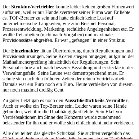
Der
Struktur-Vertriebler
konnte leider keinen großen Firmenwert
aufbauen, weil er nur Handelsvertreter seiner Firma war. Er liebte
es, TOP-Berater zu sein und hatte einfach keine Lust auf
unternehmerische Tätigkeiten, wie zum Beispiel Personal,
Prozessentwicklung, Marketing, rechtliche Angelegenheiten etc. Er
wollte frei arbeiten (nicht nach Vorgaben) und maximale
Provisionssätze abgreifen. Er war „gefangen“ in einer Struktur.
Der
Einzelmakler
litt an Überforderung durch Regulierungen und
Provisionskürzungen. Seine Kosten stiegen hingegen, aufgrund der
Maßnahmenergreifung hinsichtlich der Regulierungen. Sein
Personal schrie auch nach besserer Bezahlung und er steckte in der
Verwaltungsfalle. Seine Laune war dementsprechend mies. Er
sehnte sich nach den früheren Zeiten der reinen Vertriebsarbeit.
Damals war ein Euro noch ein Euro. Heute verbleiben von diesem
nur noch maximal dreißig Cent.
Zu guter Letzt gab es noch den
Ausschließlichkeits-Vermittler
.
Auch er wollte ein Top-Berater sein. Leider waren seine Hände
gebunden, weil ihm die Unabhängigkeit fehlte. Sein Ekel vor
Vertriebsaktionen im Sinne des Konzerns wurde zunehmend
belastender für ihn und er wollte sich einfach nicht mehr verbiegen.
Alle drei teilten das gleiche Schicksal. Sie suchten vergeblich das
Glück und drehten sich im Kreis. Wie konnten sie den Teufelskreis