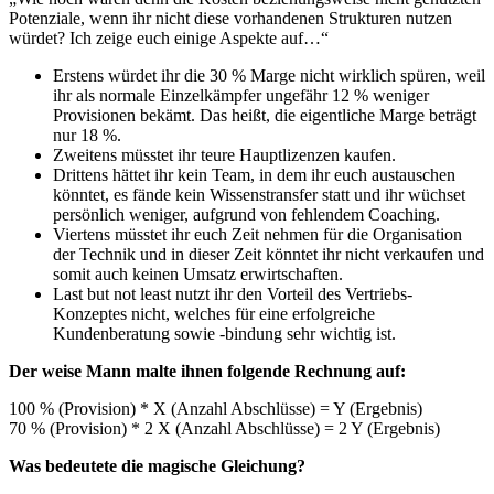
Potenziale, wenn ihr nicht diese vorhandenen Strukturen nutzen
würdet? Ich zeige euch einige Aspekte auf…“
Erstens würdet ihr die 30 % Marge nicht wirklich spüren, weil
ihr als normale Einzelkämpfer ungefähr 12 % weniger
Provisionen bekämt. Das heißt, die eigentliche Marge beträgt
nur 18 %.
Zweitens müsstet ihr teure Hauptlizenzen kaufen.
Drittens hättet ihr kein Team, in dem ihr euch austauschen
könntet, es fände kein Wissenstransfer statt und ihr wüchset
persönlich weniger, aufgrund von fehlendem Coaching.
Viertens müsstet ihr euch Zeit nehmen für die Organisation
der Technik und in dieser Zeit könntet ihr nicht verkaufen und
somit auch keinen Umsatz erwirtschaften.
Last but not least nutzt ihr den Vorteil des Vertriebs-
Konzeptes nicht, welches für eine erfolgreiche
Kundenberatung sowie -bindung sehr wichtig ist.
Der weise Mann malte ihnen folgende Rechnung auf:
100 % (Provision) * X (Anzahl Abschlüsse) = Y (Ergebnis)
70 % (Provision) * 2 X (Anzahl Abschlüsse) = 2 Y (Ergebnis)
Was bedeutete die magische Gleichung?