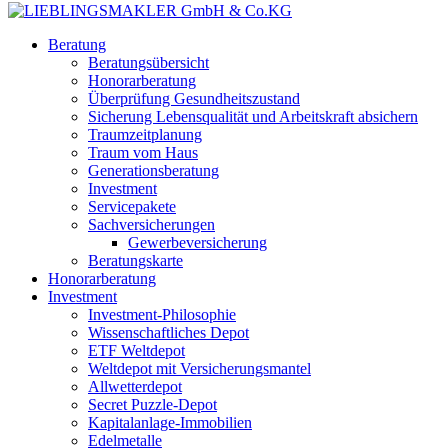
Beratung
Beratungsübersicht
Honorarberatung
Überprüfung Gesundheitszustand
Sicherung Lebensqualität und Arbeitskraft absichern
Traumzeitplanung
Traum vom Haus
Generationsberatung
Investment
Servicepakete
Sachversicherungen
Gewerbeversicherung
Beratungskarte
Honorarberatung
Investment
Investment-Philosophie
Wissenschaftliches Depot
ETF Weltdepot
Weltdepot mit Versicherungsmantel
Allwetterdepot
Secret Puzzle-Depot
Kapitalanlage-Immobilien
Edelmetalle