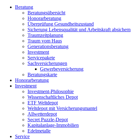
Beratung
Beratungsübersicht
Honorarberatung
Überprüfung Gesundheitszustand
Sicherung Lebensqualität und Arbeitskraft absichern
Traumzeitplanung
Traum vom Haus
Generationsberatung
Investment
Servicepakete
Sachversicherungen
Gewerbeversicherung
Beratungskarte
Honorarberatung
Investment
Investment-Philosophie
Wissenschaftliches Depot
ETF Weltdepot
Weltdepot mit Versicherungsmantel
Allwetterdepot
Secret Puzzle-Depot
Kapitalanlage-Immobilien
Edelmetalle
Service