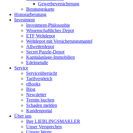
Gewerbeversicherung
Beratungskarte
Honorarberatung
Investment
Investment-Philosophie
Wissenschaftliches Depot
ETF Weltdepot
Weltdepot mit Versicherungsmantel
Allwetterdepot
Secret Puzzle-Depot
Kapitalanlage-Immobilien
Edelmetalle
Service
Serviceübersicht
Tarifvergleich
eBooks
Blog
Newsletter
Termin buchen
Schaden melden
Kundenportal
Über uns
Ihre LIEBLINGSMAKLER
Unser Versprechen
Unsere Werte